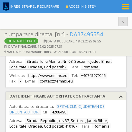
|
INREGISTRARE / RECUPERARE
ACCES IN SISTEM
RO
EN
cumparare directa: [nr] -
DA37495554
DATA PUBLICARE: 18.02.2025 09:55
OFERTA ACCEPTATA
DATE IDENTIFICARE OFERTANT
DATA FINALIZARE: 19.02.2025 07:31
VALOARE CUMPARARE DIRECTA: 215,00 RON (43,23 EUR)
Ofertant:
S.C. ITMES S.R.L.
CIF:
50893580
Adresa:
Strada: Iuliu Maniu , Nr. 68, Sector: -, Judet: Bihor,
Localitate: Oradea, Cod postal: -
Tara:
Romania
Website:
https://www.emmx.eu
Tel:
+40745979215
Fax:
-
E-mail:
contact@emmx.eu
DATE IDENTIFICARE AUTORITATE CONTRACTANTA
Autoritatea contractanta:
SPITAL CLINIC JUDETEAN DE
URGENTA BIHOR
CIF:
4208498
Adresa:
Strada: Republicii, nr. 37, Sector: -, Judet: Bihor,
Localitate: Oradea, Cod postal: 410167
Tara:
Romania