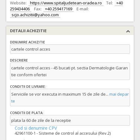
Website:
https://www.spitaljudetean-oradea.ro
Tel:
+40
259434406
Fax:
+40 259417169
E-mail:
scjo.achizitii@yahoo.com
DETALII ACHIZITIE
DENUMIRE ACHIZITIE
cartele control acces
DESCRIERE
cartele control acces - 45 bucati pt. sectia Dermatologie Garan
tie conform ofertei
CONDITII DE LIVRARE:
Serviciile se vor executa in maximum 15 de zile de
...
mai depar
te
CONDITII DE PLATA:
plata la 60 de zile de la receptie
Cod si denumire CPV
42961100-1 - Sisteme de control al accesului (Rev.2)