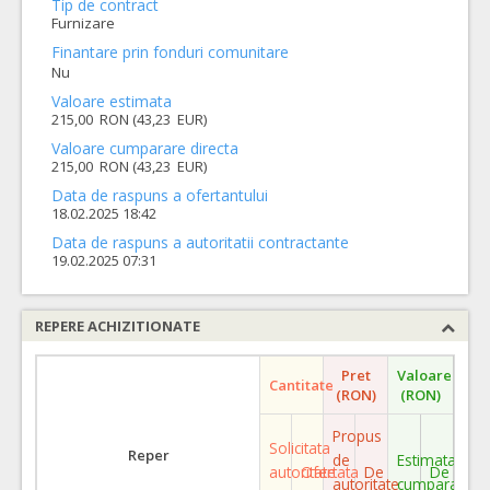
Tip de contract
Furnizare
Finantare prin fonduri comunitare
Nu
Valoare estimata
215,00 RON (43,23 EUR)
Valoare cumparare directa
215,00 RON (43,23 EUR)
Data de raspuns a ofertantului
18.02.2025 18:42
Data de raspuns a autoritatii contractante
19.02.2025 07:31
REPERE ACHIZITIONATE
Pret
Valoare
Cantitate
(RON)
(RON)
Propus
Solicitata
Reper
de
Estimata
autoritate
Ofertata
De
De
autoritate
cumparare