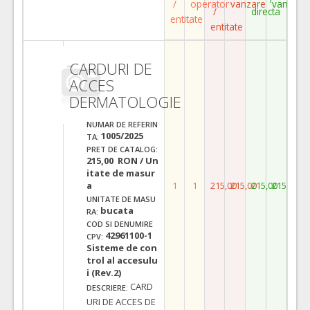
/
operator
vanzare
vanzare
/
directa
entitate
entitate
CARDURI DE
ACCES
DERMATOLOGIE
NUMAR DE REFERIN
1005/2025
TA:
PRET DE CATALOG:
215,00 RON / Un
itate de masur
a
1
1
215,00
215,00
215,00
215,00
UNITATE DE MASU
bucata
RA:
COD SI DENUMIRE
42961100-1
CPV:
Sisteme de con
trol al accesulu
i (Rev.2)
CARD
DESCRIERE:
URI DE ACCES DE