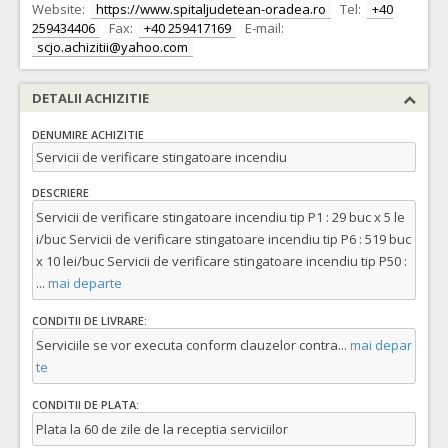
Website:
https://www.spitaljudetean-oradea.ro
Tel:
+40
259434406
Fax:
+40 259417169
E-mail:
scjo.achizitii@yahoo.com
DETALII ACHIZITIE
DENUMIRE ACHIZITIE
Servicii de verificare stingatoare incendiu
DESCRIERE
Servicii de verificare stingatoare incendiu tip P1 : 29 buc x 5 le
i/buc Servicii de verificare stingatoare incendiu tip P6 : 519 buc
x 10 lei/buc Servicii de verificare stingatoare incendiu tip P50 :
...
mai departe
CONDITII DE LIVRARE:
Serviciile se vor executa conform clauzelor contra
...
mai depar
te
CONDITII DE PLATA:
Plata la 60 de zile de la receptia serviciilor