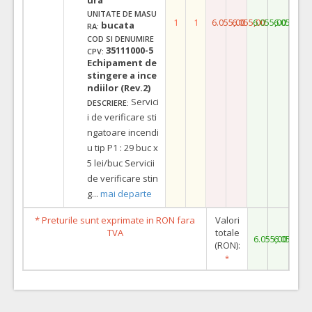
UNITATE DE MASU
1
1
6.055,00
6.055,00
6.055,00
6.055,00
bucata
RA:
COD SI DENUMIRE
35111000-5
CPV:
Echipament de
stingere a ince
ndiilor (Rev.2)
Servici
DESCRIERE:
i de verificare sti
ngatoare incendi
u tip P1 : 29 buc x
5 lei/buc Servicii
de verificare stin
g
...
mai departe
* Preturile sunt exprimate in RON fara
Valori
TVA
totale
6.055,00
6.055,00
(RON):
*