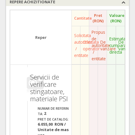
REPERE ACHIZITIONATE
Pret
Valoare
Cantitate
(RON)
(RON)
Propus
Solicitata
Reper
de
Estimata
autoritate
Ofertata
De
De
autoritate
cumparare
/
operator
vanzare
vanzare
/
directa
entitate
entitate
Servicii de
verificare
stingatoare,
materiale PSI
NUMAR DE REFERIN
2
TA:
PRET DE CATALOG:
6.055,00 RON /
Unitate de mas
ura