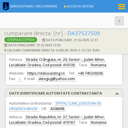
|
INREGISTRARE / RECUPERARE
ACCES IN SISTEM
RO
EN
cumparare directa: [nr] -
DA37527509
DATA PUBLICARE: 21.02.2025 12:37
OFERTA ACCEPTATA
DATE IDENTIFICARE OFERTANT
DATA FINALIZARE: 21.02.2025 12:53
VALOARE CUMPARARE DIRECTA: 6.055,00 RON (1.217,53 EUR)
Ofertant:
S.C. DALUVA STING S.R.L. S.R.L.
CIF:
44439513
Adresa:
Strada: Crângului, nr. 20, Sector: -, Judet: Bihor,
Localitate: Oradea, Cod postal: 410136
Tara:
Romania
Website:
https://daluvasting.ro
Tel:
+40 745339206
Fax:
-
E-mail:
alexgug@yahoo.com
DATE IDENTIFICARE AUTORITATE CONTRACTANTA
Autoritatea contractanta:
SPITAL CLINIC JUDETEAN DE
URGENTA BIHOR
CIF:
4208498
Adresa:
Strada: Republicii, nr. 37, Sector: -, Judet: Bihor,
Localitate: Oradea, Cod postal: 410167
Tara:
Romania