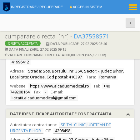
|
INREGISTRARE / RECUPERARE
ACCES IN SISTEM
RO
EN
cumparare directa: [nr] -
DA37558571
DATA PUBLICARE: 27.02.2025 08:46
OFERTA ACCEPTATA
DATE IDENTIFICARE OFERTANT
DATA FINALIZARE: 27.02.2025 09:13
VALOARE CUMPARARE DIRECTA: 4.800,00 RON (965,17 EUR)
Ofertant:
S.C. ALCA DUO MEDICAL S.R.L. S.R.L.
CIF:
41996412
Adresa:
Strada: Sos. Borsului, nr. 36A, Sector: -, Judet: Bihor,
Localitate: Oradea, Cod postal: 410397
Tara:
Romania
Website:
https://www.alcaduomedical.ro
Tel:
+40
749208164
Fax:
-
E-mail:
licitatii.alcaduomedical@gmail.com
DATE IDENTIFICARE AUTORITATE CONTRACTANTA
Autoritatea contractanta:
SPITAL CLINIC JUDETEAN DE
URGENTA BIHOR
CIF:
4208498
Adresa:
Strada: Republicii, nr. 37, Sector: -, Judet: Bihor,