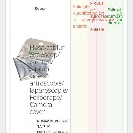
Propus
Solicitata
Reper
de
Estimata
autoritate
Ofertata
De
De
autoritate
cumparare
/
operator
vanzare
vanzare
/
directa
entitate
entitate
Husa cabluri
endoscop/
camera/
cabluri
video/
artroscopie/
laparoscopie/
Foliodrape/
Camera
cover
NUMAR DE REFERIN
132
TA:
PRET DE CATALOG: