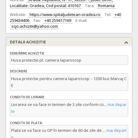
Localitate: Oradea, Cod postal: 410167
Tara:
Romania
Website:
https://www.spitaljudetean-oradea.ro
Tel:
+40
259434406
Fax:
+40 259417169
E-mail:
scjo.achizitii@yahoo.com
DETALII ACHIZITIE
DENUMIRE ACHIZITIE
Husa protectie pt. camera laparoscop
DESCRIERE
Husa protectie pentru camera laparoscop. - 1200 buc Marcaj C
E
CONDITII DE LIVRARE:
Livrarea se va face in termen de 3 zile conform co
...
mai depar
te
CONDITII DE PLATA:
Plata se va face cu OP în termen de 60 de zile de
...
mai depart
e