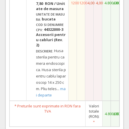
1200
1200
4,00
4,00
4.800,00
4.800,00
7,80 RON / Unit
ate de masura
UNITATE DE MASU
bucata
RA:
COD SI DENUMIRE
44322000-3
CPV:
Accesorii pentr
u cabluri (Rev.
2)
Husa
DESCRIERE:
sterila pentru ca
mera endoscopi
ca. Husa sterila p
entru cablu lapar
oscop 14 x 250 c
m. Pliu teles
...
ma
i departe
* Preturile sunt exprimate in RON fara
Valori
TVA
totale
4.800,00
4.800,00
(RON):
*