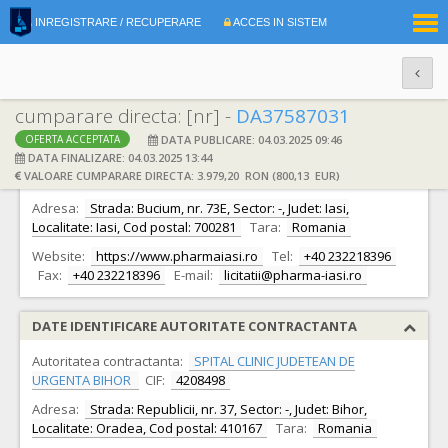
|
INREGISTRARE / RECUPERARE
ACCES IN SISTEM
RO
EN
cumparare directa: [nr] -
DA37587031
DATA PUBLICARE: 04.03.2025 09:46
OFERTA ACCEPTATA
DATE IDENTIFICARE OFERTANT
DATA FINALIZARE: 04.03.2025 13:44
VALOARE CUMPARARE DIRECTA: 3.979,20 RON (800,13 EUR)
Ofertant:
S.C. Pharma S.A.
CIF:
13591928
Adresa:
Strada: Bucium, nr. 73E, Sector: -, Judet: Iasi,
Localitate: Iasi, Cod postal: 700281
Tara:
Romania
Website:
https://www.pharmaiasi.ro
Tel:
+40 232218396
Fax:
+40 232218396
E-mail:
licitatii@pharma-iasi.ro
DATE IDENTIFICARE AUTORITATE CONTRACTANTA
Autoritatea contractanta:
SPITAL CLINIC JUDETEAN DE
URGENTA BIHOR
CIF:
4208498
Adresa:
Strada: Republicii, nr. 37, Sector: -, Judet: Bihor,
Localitate: Oradea, Cod postal: 410167
Tara:
Romania