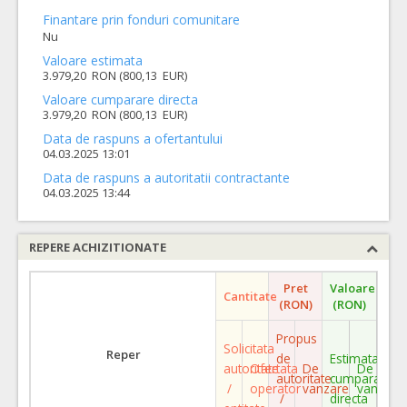
Finantare prin fonduri comunitare
Nu
Valoare estimata
3.979,20 RON (800,13 EUR)
Valoare cumparare directa
3.979,20 RON (800,13 EUR)
Data de raspuns a ofertantului
04.03.2025 13:01
Data de raspuns a autoritatii contractante
04.03.2025 13:44
REPERE ACHIZITIONATE
Pret
Valoare
Cantitate
(RON)
(RON)
Propus
Solicitata
Reper
de
Estimata
autoritate
Ofertata
De
De
autoritate
cumparare
/
operator
vanzare
vanzare
/
directa