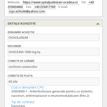
Website:
https://www.spitaljudetean-oradea.ro
Tel:
+40
259434406
Fax:
+40 259417169
E-mail:
scjo.achizitii@yahoo.com
DETALII ACHIZITIE
DENUMIRE ACHIZITIE
OXACILLINUM
DESCRIERE
OXACILINA 1000 mg inj.
CONDITII DE LIVRARE:
conform comenzilor
CONDITII DE PLATA:
60 zile
Cod si denumire CPV
33650000-1 - Antiinfectioase generale pentru uz sistemic,
vaccinuri, antineoplazice si imunomodulatoare (Rev.2)
Tip de contract
Furnizare