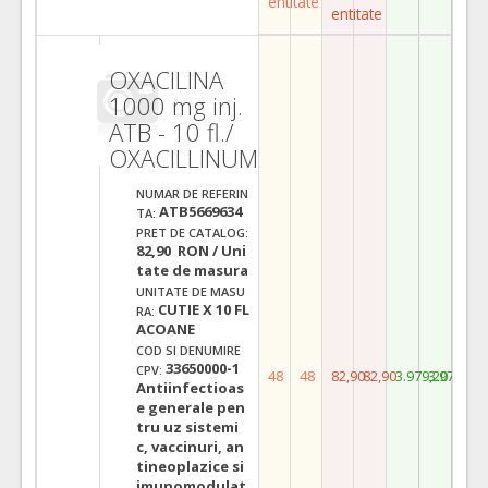
entitate
entitate
OXACILINA
1000 mg inj.
ATB - 10 fl./
OXACILLINUM
NUMAR DE REFERIN
ATB5669634
TA:
PRET DE CATALOG:
82,90 RON / Uni
tate de masura
UNITATE DE MASU
CUTIE X 10 FL
RA:
ACOANE
COD SI DENUMIRE
33650000-1
CPV:
48
48
82,90
82,90
3.979,20
3.979,20
Antiinfectioas
e generale pen
tru uz sistemi
c, vaccinuri, an
tineoplazice si
imunomodulat