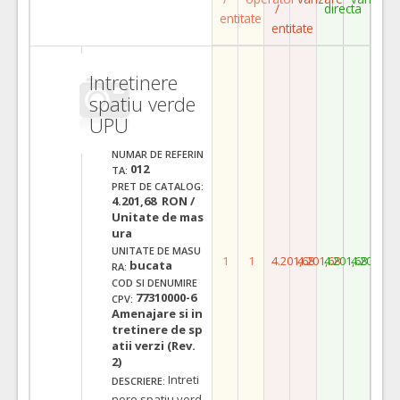
/
directa
entitate
entitate
Intretinere
spatiu verde
UPU
NUMAR DE REFERIN
012
TA:
PRET DE CATALOG:
4.201,68 RON /
Unitate de mas
ura
UNITATE DE MASU
1
1
4.201,68
4.201,68
4.201,68
4.201,68
bucata
RA:
COD SI DENUMIRE
77310000-6
CPV:
Amenajare si in
tretinere de sp
atii verzi (Rev.
2)
Intreti
DESCRIERE:
nere spatiu verd