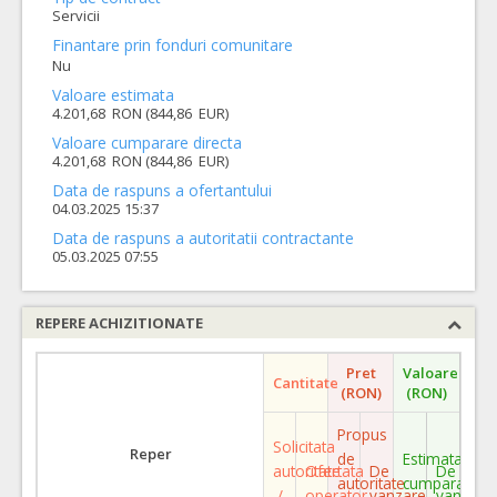
Servicii
Finantare prin fonduri comunitare
Nu
Valoare estimata
4.201,68 RON (844,86 EUR)
Valoare cumparare directa
4.201,68 RON (844,86 EUR)
Data de raspuns a ofertantului
04.03.2025 15:37
Data de raspuns a autoritatii contractante
05.03.2025 07:55
REPERE ACHIZITIONATE
Pret
Valoare
Cantitate
(RON)
(RON)
Propus
Solicitata
Reper
de
Estimata
autoritate
Ofertata
De
De
autoritate
cumparare
/
operator
vanzare
vanzare