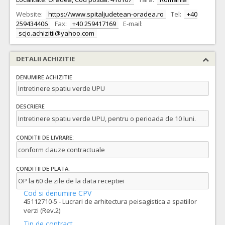
Website:
https://www.spitaljudetean-oradea.ro
Tel:
+40
259434406
Fax:
+40 259417169
E-mail:
scjo.achizitii@yahoo.com
DETALII ACHIZITIE
DENUMIRE ACHIZITIE
Intretinere spatiu verde UPU
DESCRIERE
Intretinere spatiu verde UPU, pentru o perioada de 10 luni.
CONDITII DE LIVRARE:
conform clauze contractuale
CONDITII DE PLATA:
OP la 60 de zile de la data receptiei
Cod si denumire CPV
45112710-5 - Lucrari de arhitectura peisagistica a spatiilor
verzi (Rev.2)
Tip de contract