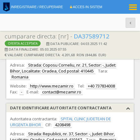
|
INREGISTRARE / RECUPERARE
ACCES IN SISTEM
RO
EN
cumparare directa: [nr] -
DA37589712
DATA PUBLICARE: 04.03.2025 11:42
OFERTA ACCEPTATA
DATE IDENTIFICARE OFERTANT
DATA FINALIZARE: 05.03.2025 07:55
VALOARE CUMPARARE DIRECTA: 4.201,68 RON (844,86 EUR)
Ofertant:
S.C. MEZAMIR S.R.L.
CIF:
23871623
Adresa:
Strada: Coposu Corneliu, nr. 21, Sector: -, Judet:
Bihor, Localitate: Oradea, Cod postal: 410445
Tara:
Romania
Website:
http://www.mezamir.ro
Tel:
+40 737834008
Fax:
-
E-mail:
contact@mezamir.ro
DATE IDENTIFICARE AUTORITATE CONTRACTANTA
Autoritatea contractanta:
SPITAL CLINIC JUDETEAN DE
URGENTA BIHOR
CIF:
4208498
Adresa:
Strada: Republicii, nr. 37, Sector: -, Judet: Bihor,
Localitate: Oradea, Cod postal: 410167
Tara:
Romania