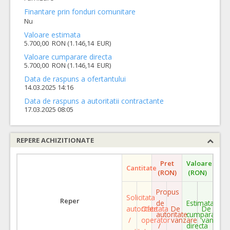
Finantare prin fonduri comunitare
Nu
Valoare estimata
5.700,00 RON (1.146,14 EUR)
Valoare cumparare directa
5.700,00 RON (1.146,14 EUR)
Data de raspuns a ofertantului
14.03.2025 14:16
Data de raspuns a autoritatii contractante
17.03.2025 08:05
REPERE ACHIZITIONATE
Pret
Valoare
Cantitate
(RON)
(RON)
Propus
Solicitata
Reper
de
Estimata
autoritate
Ofertata
De
De
autoritate
cumparare
/
operator
vanzare
vanzare
/
directa