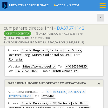
|
INREGISTRARE / RECUPERARE
ACCES IN SISTEM
RO
EN
cumparare directa: [nr] -
DA37671142
DATA PUBLICARE: 14.03.2025 12:40
OFERTA ACCEPTATA
DATE IDENTIFICARE OFERTANT
DATA FINALIZARE: 17.03.2025 08:05
VALOARE CUMPARARE DIRECTA: 5.700,00 RON (1.146,14 EUR)
Ofertant:
S.C. BIOEEL S.R.L.
CIF:
1199107
Adresa:
Strada: Bega, nr. 5, Sector: -, Judet: Mures,
Localitate: Targu Mures, Cod postal: 540390
Tara:
Romania
Website:
https://www.bioeel.ro
Tel:
+40 265246335
Fax:
+40 265250075
E-mail:
licitatii@bioeel.ro
DATE IDENTIFICARE AUTORITATE CONTRACTANTA
Autoritatea contractanta:
SPITAL CLINIC JUDETEAN DE
URGENTA BIHOR
CIF:
4208498
Adresa:
Strada: Republicii, nr. 37, Sector: -, Judet: Bihor,
Localitate: Oradea, Cod postal: 410167
Tara:
Romania