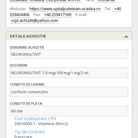
Website:
https://www.spitaljudetean-oradea.ro
Tel:
+40
259434406
Fax:
+40 259417169
E-mail:
scjo.achizitii@yahoo.com
DETALII ACHIZITIE
DENUMIRE ACHIZITIE
NEUROMULTIVIT
DESCRIERE
NEUROMULTIVIT 110 mg/100 mg/1 mg/2 ml
CONDITII DE LIVRARE:
conform comenzilor
CONDITII DE PLATA:
60 zile
Cod si denumire CPV
33616000-1 - Vitamine (Rev.2)
Tip de contract
Furnizare