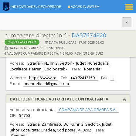
|
INREGISTRARE / RECUPERARE
ACCES IN SISTEM
RO
EN
cumparare directa: [nr] -
DA37674820
DATA PUBLICARE: 17.03.2025 09:03
OFERTA ACCEPTATA
DATE IDENTIFICARE OFERTANT
DATA FINALIZARE: 17.03.2025 09:09
VALOARE CUMPARARE DIRECTA: 1.570,00 RON (315,69 EUR)
Ofertant:
MANDELIC S.R.L. -
CIF:
48425189
Adresa:
Strada: F.N., nr. 3, Sector: -, Judet: Hunedoara,
Localitate: Petreni, Cod postal: -
Tara:
Romania
Website:
https://www.ro
Tel:
+40 724131591
Fax:
-
E-mail:
mandelic.srl@gmail.com
DATE IDENTIFICARE AUTORITATE CONTRACTANTA
Autoritatea contractanta:
COMPANIA DE APA ORADEA S.A.
CIF:
54760
Adresa:
Strada: Zamfirescu Duiliu, nr. 3, Sector: -, Judet:
Bihor, Localitate: Oradea, Cod postal: 410202
Tara:
Romania