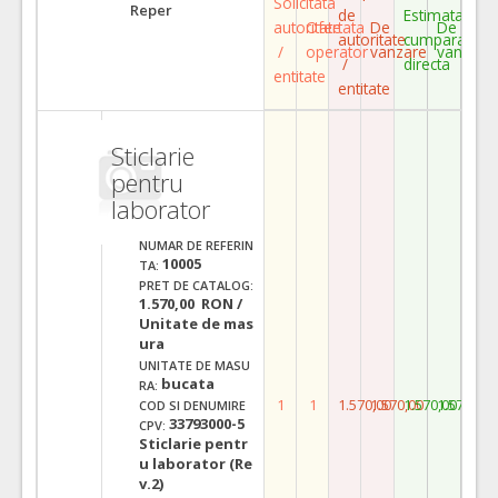
Solicitata
Reper
de
Estimata
autoritate
Ofertata
De
De
autoritate
cumparare
/
operator
vanzare
vanzare
/
directa
entitate
entitate
Sticlarie
pentru
laborator
NUMAR DE REFERIN
10005
TA:
PRET DE CATALOG:
1.570,00 RON /
Unitate de mas
ura
UNITATE DE MASU
bucata
RA:
1
1
1.570,00
1.570,00
1.570,00
1.570,00
COD SI DENUMIRE
33793000-5
CPV:
Sticlarie pentr
u laborator (Re
v.2)