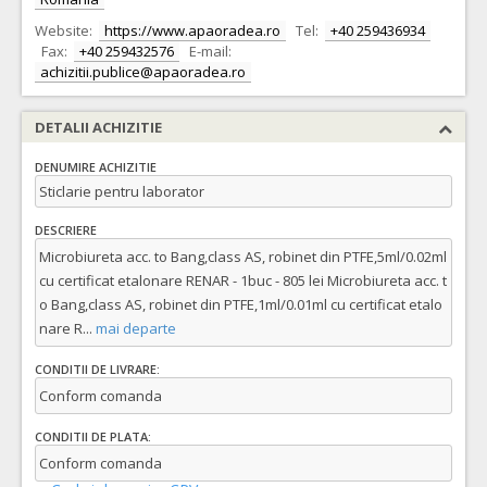
Website:
https://www.apaoradea.ro
Tel:
+40 259436934
Fax:
+40 259432576
E-mail:
achizitii.publice@apaoradea.ro
DETALII ACHIZITIE
DENUMIRE ACHIZITIE
Sticlarie pentru laborator
DESCRIERE
Microbiureta acc. to Bang,class AS, robinet din PTFE,5ml/0.02ml
cu certificat etalonare RENAR - 1buc - 805 lei Microbiureta acc. t
o Bang,class AS, robinet din PTFE,1ml/0.01ml cu certificat etalo
nare R
...
mai departe
CONDITII DE LIVRARE:
Conform comanda
CONDITII DE PLATA:
Conform comanda