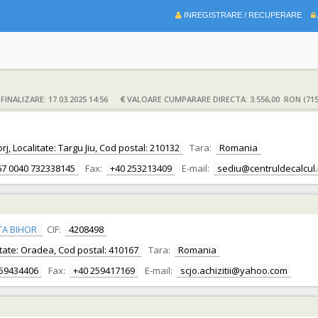
INREGISTRARE / RECUPERARE
INALIZARE: 17.03.2025 14:56
VALOARE CUMPARARE DIRECTA: 3.556,00 RON (715
rj, Localitate: Targu Jiu, Cod postal: 210132
Tara:
Romania
67 0040 732338145
Fax:
+40 253213409
E-mail:
sediu@centruldecalcul.
TA BIHOR
CIF:
4208498
alitate: Oradea, Cod postal: 410167
Tara:
Romania
259434406
Fax:
+40 259417169
E-mail:
scjo.achizitii@yahoo.com