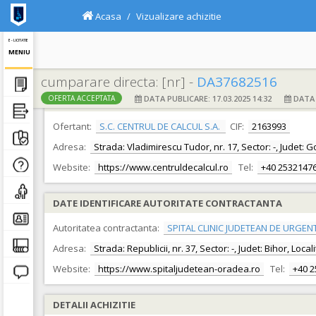
Acasa
Vizualizare achizitie
E - LICITATIE
MENIU
cumparare directa: [nr] -
DA37682516
DATA PUBLICARE: 17.03.2025 14:32
DATA F
OFERTA ACCEPTATA
DATE IDENTIFICARE OFERTANT
Ofertant:
S.C. CENTRUL DE CALCUL S.A.
CIF:
2163993
Adresa:
Strada: Vladimirescu Tudor, nr. 17, Sector: -, Judet: Go
Website:
https://www.centruldecalcul.ro
Tel:
+40 2532147
DATE IDENTIFICARE AUTORITATE CONTRACTANTA
Autoritatea contractanta:
SPITAL CLINIC JUDETEAN DE URGEN
Adresa:
Strada: Republicii, nr. 37, Sector: -, Judet: Bihor, Loc
Website:
https://www.spitaljudetean-oradea.ro
Tel:
+40 
DETALII ACHIZITIE