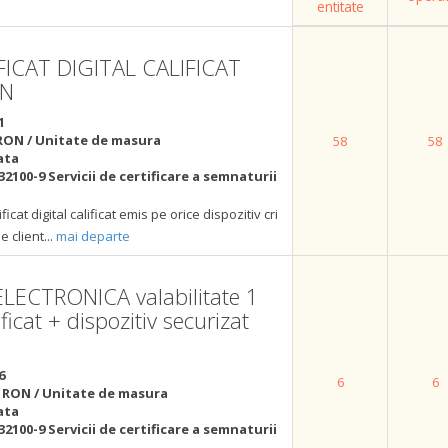
entitate
FICAT DIGITAL CALIFICAT
AN
1
RON / Unitate de masura
58
58
ata
32100-9 Servicii de certificare a semnaturii
ficat digital calificat emis pe orice dispozitiv cri
e client
...
mai departe
ECTRONICA valabilitate 1
ificat + dispozitiv securizat
6
6
6
 RON / Unitate de masura
ata
32100-9 Servicii de certificare a semnaturii