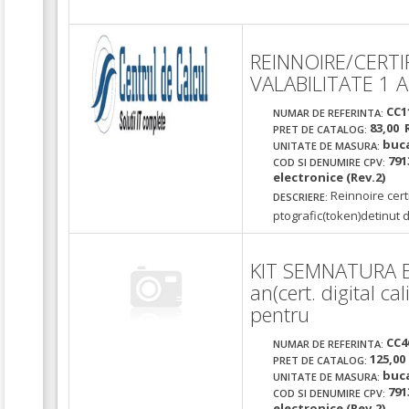
REINNOIRE/CERTI
VALABILITATE 1 
CC1
NUMAR DE REFERINTA:
83,00 
PRET DE CATALOG:
buc
UNITATE DE MASURA:
791
COD SI DENUMIRE CPV:
electronice (Rev.2)
Reinnoire certi
DESCRIERE:
ptografic(token)detinut d
KIT SEMNATURA EL
an(cert. digital cal
pentru
CC4
NUMAR DE REFERINTA:
125,00
PRET DE CATALOG:
buc
UNITATE DE MASURA:
791
COD SI DENUMIRE CPV:
electronice (Rev.2)