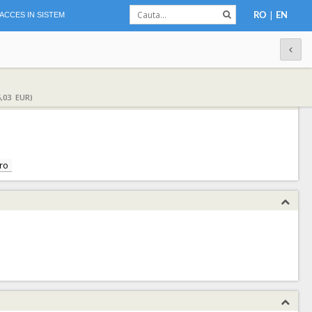
|
ACCES IN SISTEM
RO
EN
,03 EUR)
ro