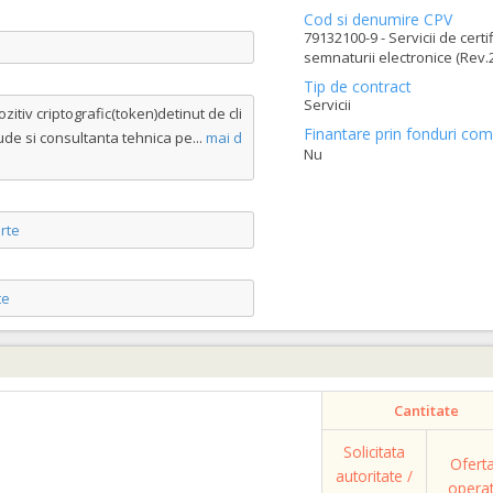
Cod si denumire CPV
79132100-9 - Servicii de certi
semnaturii electronice (Rev.2
Tip de contract
Servicii
ozitiv criptografic(token)detinut de cli
Finantare prin fonduri com
lude si consultanta tehnica pe
...
mai d
Nu
rte
te
Cantitate
Solicitata
Ofert
autoritate /
opera