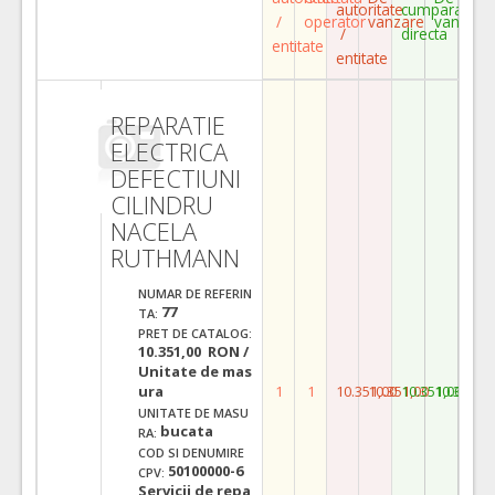
autoritate
cumparare
/
operator
vanzare
vanzare
/
directa
entitate
entitate
REPARATIE
ELECTRICA
DEFECTIUNI
CILINDRU
NACELA
RUTHMANN
NUMAR DE REFERIN
77
TA:
PRET DE CATALOG:
10.351,00 RON /
Unitate de mas
ura
1
1
10.351,00
10.351,00
10.351,00
10.351,0
UNITATE DE MASU
bucata
RA:
COD SI DENUMIRE
50100000-6
CPV:
Servicii de repa