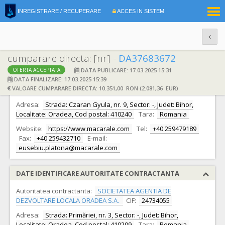
|
INREGISTRARE / RECUPERARE
ACCES IN SISTEM
RO
EN
cumparare directa: [nr] -
DA37683672
DATA PUBLICARE: 17.03.2025 15:31
OFERTA ACCEPTATA
DATE IDENTIFICARE OFERTANT
DATA FINALIZARE: 17.03.2025 15:39
VALOARE CUMPARARE DIRECTA: 10.351,00 RON (2.081,36 EUR)
Ofertant:
S.C. DEME MACARALE SRL S.R.L.
CIF:
6073087
Adresa:
Strada: Czaran Gyula, nr. 9, Sector: -, Judet: Bihor,
Localitate: Oradea, Cod postal: 410240
Tara:
Romania
Website:
https://www.macarale.com
Tel:
+40 259479189
Fax:
+40 259432710
E-mail:
eusebiu.platona@macarale.com
DATE IDENTIFICARE AUTORITATE CONTRACTANTA
Autoritatea contractanta:
SOCIETATEA AGENTIA DE
DEZVOLTARE LOCALA ORADEA S.A.
CIF:
24734055
Adresa:
Strada: Primăriei, nr. 3, Sector: -, Judet: Bihor,
Localitate: Oradea, Cod postal: 410209
Tara:
Romania