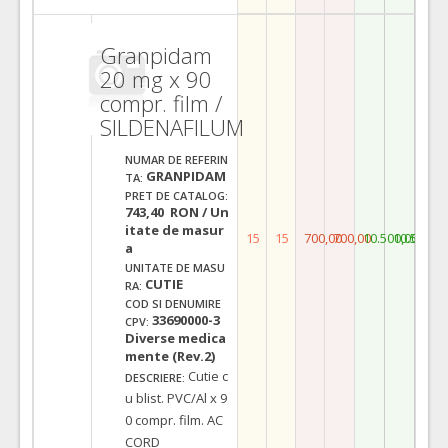
Granpidam
20 mg x 90
compr. film /
SILDENAFILUM
NUMAR DE REFERIN
GRANPIDAM
TA:
PRET DE CATALOG:
743,40 RON / Un
itate de masur
15
15
700,00
700,00
10.500,00
10.500,0
a
UNITATE DE MASU
CUTIE
RA:
COD SI DENUMIRE
33690000-3
CPV:
Diverse medica
mente (Rev.2)
Cutie c
DESCRIERE:
u blist. PVC/Al x 9
0 compr. film. AC
CORD