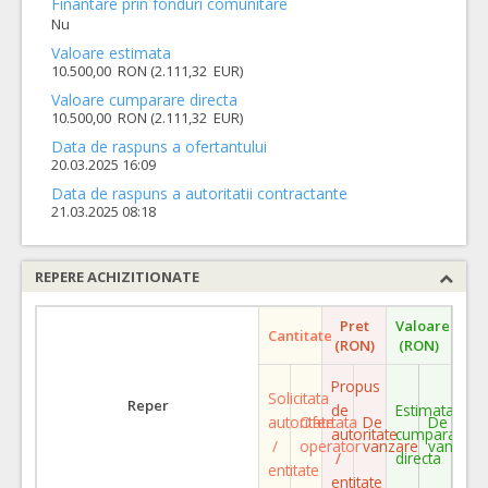
Finantare prin fonduri comunitare
Nu
Valoare estimata
10.500,00 RON (2.111,32 EUR)
Valoare cumparare directa
10.500,00 RON (2.111,32 EUR)
Data de raspuns a ofertantului
20.03.2025 16:09
Data de raspuns a autoritatii contractante
21.03.2025 08:18
REPERE ACHIZITIONATE
Pret
Valoare
Cantitate
(RON)
(RON)
Propus
Solicitata
Reper
de
Estimata
autoritate
Ofertata
De
De
autoritate
cumparare
/
operator
vanzare
vanzare
/
directa
entitate
entitate