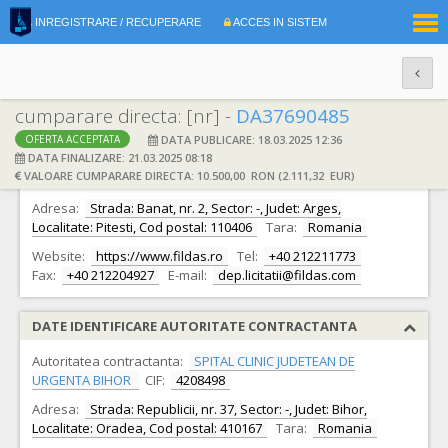
|
INREGISTRARE / RECUPERARE
ACCES IN SISTEM
RO
EN
cumparare directa: [nr] -
DA37690485
DATA PUBLICARE: 18.03.2025 12:36
OFERTA ACCEPTATA
DATE IDENTIFICARE OFERTANT
DATA FINALIZARE: 21.03.2025 08:18
VALOARE CUMPARARE DIRECTA: 10.500,00 RON (2.111,32 EUR)
Ofertant:
S.C. FILDAS TRADING S.R.L.
CIF:
4851409
Adresa:
Strada: Banat, nr. 2, Sector: -, Judet: Arges,
Localitate: Pitesti, Cod postal: 110406
Tara:
Romania
Website:
https://www.fildas.ro
Tel:
+40 212211773
Fax:
+40 212204927
E-mail:
dep.licitatii@fildas.com
DATE IDENTIFICARE AUTORITATE CONTRACTANTA
Autoritatea contractanta:
SPITAL CLINIC JUDETEAN DE
URGENTA BIHOR
CIF:
4208498
Adresa:
Strada: Republicii, nr. 37, Sector: -, Judet: Bihor,
Localitate: Oradea, Cod postal: 410167
Tara:
Romania