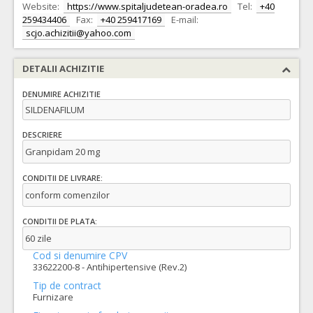
Website:
https://www.spitaljudetean-oradea.ro
Tel:
+40
259434406
Fax:
+40 259417169
E-mail:
scjo.achizitii@yahoo.com
DETALII ACHIZITIE
DENUMIRE ACHIZITIE
SILDENAFILUM
DESCRIERE
Granpidam 20 mg
CONDITII DE LIVRARE:
conform comenzilor
CONDITII DE PLATA:
60 zile
Cod si denumire CPV
33622200-8 - Antihipertensive (Rev.2)
Tip de contract
Furnizare