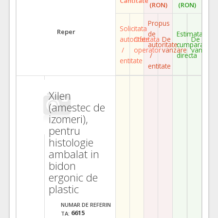
Cantitate
(RON)
(RON)
Propus
Solicitata
Reper
de
Estimata
autoritate
Ofertata
De
De
autoritate
cumparare
/
operator
vanzare
vanzare
/
directa
entitate
entitate
Xilen
(amestec de
izomeri),
pentru
histologie
ambalat in
bidon
ergonic de
plastic
NUMAR DE REFERIN
6615
TA: