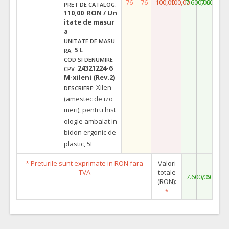
76
76
100,00
100,00
7.600,00
7.600,00
PRET DE CATALOG:
110,00 RON / Un
itate de masur
a
UNITATE DE MASU
5 L
RA:
COD SI DENUMIRE
24321224-6
CPV:
M-xileni (Rev.2)
Xilen
DESCRIERE:
(amestec de izo
meri), pentru hist
ologie ambalat in
bidon ergonic de
plastic, 5L
* Preturile sunt exprimate in RON fara
Valori
TVA
totale
7.600,00
7.600,00
(RON):
*