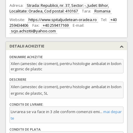
Adresa:
Strada: Republicii, nr. 37, Sector: -, Judet: Bihor,
Localitate: Oradea, Cod postal: 410167
Tara:
Romania
Website:
https://www.spitaljudetean-oradea.ro
Tel:
+40
259434406
Fax:
+40 259417169
E-mail:
scjo.achizitii@yahoo.com
DETALII ACHIZITIE
DENUMIRE ACHIZITIE
Xilen (amestec de izomeri), pentru histologie ambalat in bidon
ergonic de plastic
DESCRIERE
Xilen (amestec de izomeri), pentru histologie ambalat in bidon
ergonic de plastic, 5L
CONDITII DE LIVRARE:
Livrarea se va face in 3 zile conform comenzii emi
...
mai depar
te
CONDITII DE PLATA: