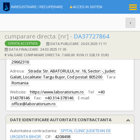
|
INREGISTRARE / RECUPERARE
ACCES IN SISTEM
RO
EN
cumparare directa: [nr] -
DA37727864
DATA PUBLICARE: 24.03.2025 11:11
OFERTA ACCEPTATA
DATE IDENTIFICARE OFERTANT
DATA FINALIZARE: 24.03.2025 11:35
VALOARE CUMPARARE DIRECTA: 7.600,00 RON (1.528,19 EUR)
Ofertant:
S.C. LABORATORIUM LIFE SCIENCE SRL S.R.L.
CIF:
29662316
Adresa:
Strada: Str. ABATORULUI, nr. 16, Sector: -, Judet:
Galati, Localitate: Targu Bujor, Cod postal: 805200
Tara:
Romania
Website:
https://www.laboratorium.ro
Tel:
+40
314378146
Fax:
+40 314-378146
E-mail:
office@laboratorium.ro
DATE IDENTIFICARE AUTORITATE CONTRACTANTA
Autoritatea contractanta:
SPITAL CLINIC JUDETEAN DE
URGENTA BIHOR
CIF:
4208498