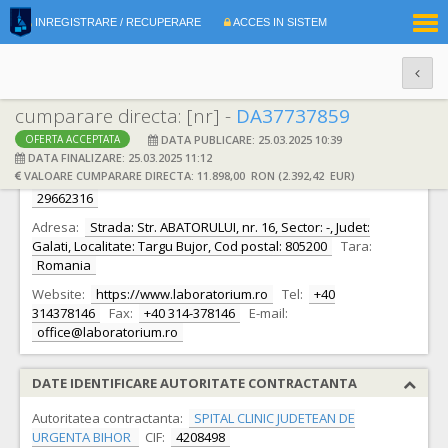
|
INREGISTRARE / RECUPERARE
ACCES IN SISTEM
RO
EN
cumparare directa: [nr] -
DA37737859
DATA PUBLICARE: 25.03.2025 10:39
OFERTA ACCEPTATA
DATE IDENTIFICARE OFERTANT
DATA FINALIZARE: 25.03.2025 11:12
VALOARE CUMPARARE DIRECTA: 11.898,00 RON (2.392,42 EUR)
Ofertant:
S.C. LABORATORIUM LIFE SCIENCE SRL S.R.L.
CIF:
29662316
Adresa:
Strada: Str. ABATORULUI, nr. 16, Sector: -, Judet:
Galati, Localitate: Targu Bujor, Cod postal: 805200
Tara:
Romania
Website:
https://www.laboratorium.ro
Tel:
+40
314378146
Fax:
+40 314-378146
E-mail:
office@laboratorium.ro
DATE IDENTIFICARE AUTORITATE CONTRACTANTA
Autoritatea contractanta:
SPITAL CLINIC JUDETEAN DE
URGENTA BIHOR
CIF:
4208498