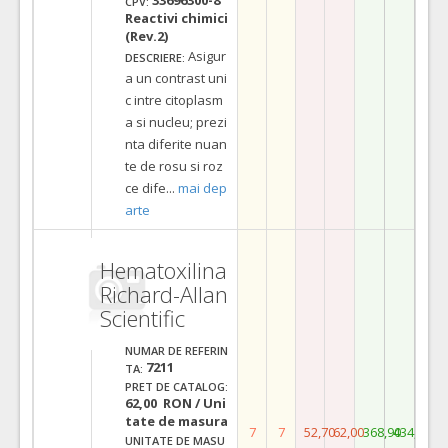
CPV:
Reactivi chimici
(Rev.2)
Asigur
DESCRIERE:
a un contrast uni
c intre citoplasm
a si nucleu; prezi
nta diferite nuan
te de rosu si roz
ce dife
...
mai dep
arte
Hematoxilina
Richard-Allan
Scientific
NUMAR DE REFERIN
7211
TA:
PRET DE CATALOG:
62,00 RON / Uni
tate de masura
7
7
52,70
62,00
368,90
434,00
UNITATE DE MASU