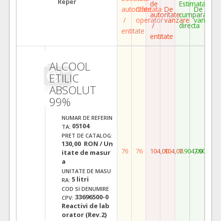
Reper
de
Estimata
autoritate
Ofertata
De
De
autoritate
cumparare
/
operator
vanzare
vanzare
/
directa
entitate
entitate
ALCOOL
ETILIC
ABSOLUT
99%
NUMAR DE REFERIN
05104
TA:
PRET DE CATALOG:
130,00 RON / Un
76
76
104,00
104,00
7.904,00
7.904,00
itate de masur
a
UNITATE DE MASU
5 litri
RA:
COD SI DENUMIRE
33696500-0
CPV:
Reactivi de lab
orator (Rev.2)