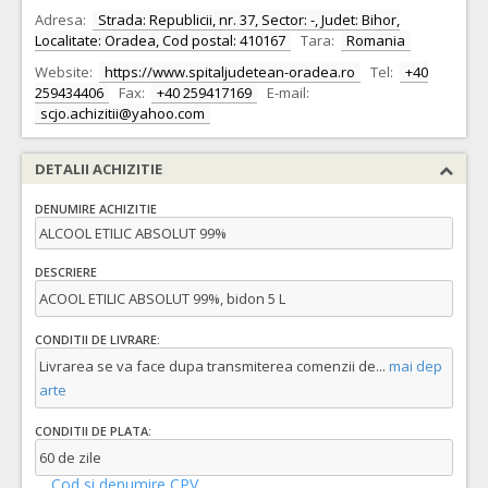
Adresa:
Strada: Republicii, nr. 37, Sector: -, Judet: Bihor,
Localitate: Oradea, Cod postal: 410167
Tara:
Romania
Website:
https://www.spitaljudetean-oradea.ro
Tel:
+40
259434406
Fax:
+40 259417169
E-mail:
scjo.achizitii@yahoo.com
DETALII ACHIZITIE
DENUMIRE ACHIZITIE
ALCOOL ETILIC ABSOLUT 99%
DESCRIERE
ACOOL ETILIC ABSOLUT 99%, bidon 5 L
CONDITII DE LIVRARE:
Livrarea se va face dupa transmiterea comenzii de
...
mai dep
arte
CONDITII DE PLATA:
60 de zile
Cod si denumire CPV