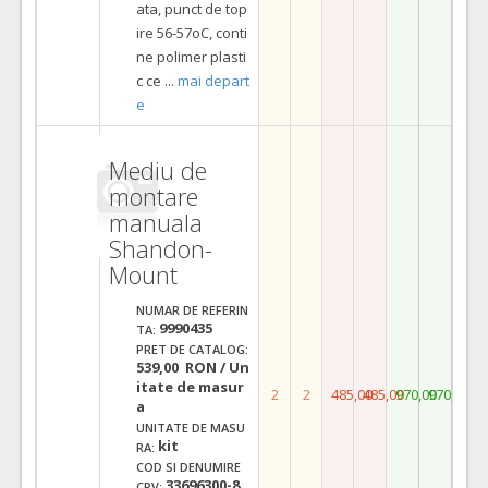
ata, punct de top
ire 56-57oC, conti
ne polimer plasti
c ce
...
mai depart
e
Mediu de
montare
manuala
Shandon-
Mount
NUMAR DE REFERIN
9990435
TA:
PRET DE CATALOG:
539,00 RON / Un
itate de masur
2
2
485,00
485,00
970,00
970,00
a
UNITATE DE MASU
kit
RA:
COD SI DENUMIRE
33696300-8
CPV: