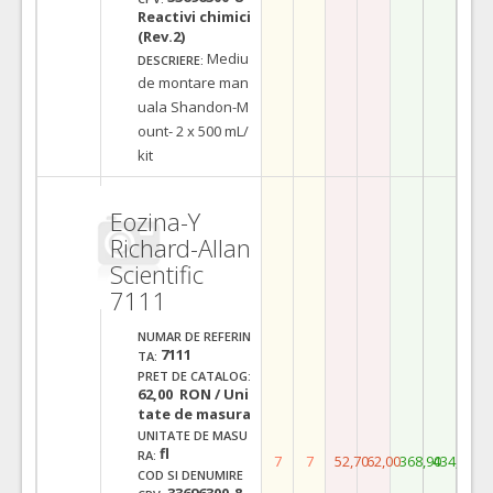
Reactivi chimici
(Rev.2)
Mediu
DESCRIERE:
de montare man
uala Shandon-M
ount- 2 x 500 mL/
kit
Eozina-Y
Richard-Allan
Scientific
7111
NUMAR DE REFERIN
7111
TA:
PRET DE CATALOG:
62,00 RON / Uni
tate de masura
UNITATE DE MASU
fl
RA:
7
7
52,70
62,00
368,90
434,00
COD SI DENUMIRE
33696300-8