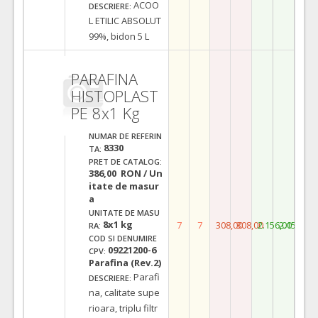
ACOO
DESCRIERE:
L ETILIC ABSOLUT
99%, bidon 5 L
PARAFINA
HISTOPLAST
PE 8x1 Kg
NUMAR DE REFERIN
8330
TA:
PRET DE CATALOG:
386,00 RON / Un
itate de masur
a
UNITATE DE MASU
8x1 kg
7
7
308,00
308,00
2.156,00
2.156,00
RA:
COD SI DENUMIRE
09221200-6
CPV:
Parafina (Rev.2)
Parafi
DESCRIERE:
na, calitate supe
rioara, triplu filtr