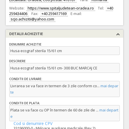
Website:
https://www.spitaljudetean-oradea.ro
Tel:
+40
259434406
Fax:
+40 259417169
E-mail:
scjo.achizitii@yahoo.com
DETALII ACHIZITIE
DENUMIRE ACHIZITIE
Husa ecograf sterila 15/61 cm
DESCRIERE
Husa ecograf sterila 15/61 cm- 300 BUC MARCAJ CE
CONDITII DE LIVRARE:
Livrarea se va face in termen de 3 zile conform co
...
mai depar
te
CONDITII DE PLATA:
Plata se va face cu OP în termen de 60 de zile de
...
mai depart
e
Cod si denumire CPV
33196000-0 - Mijloace auxiliare medicale (Rev.2)