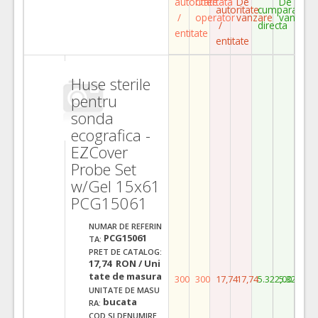
autoritate
Ofertata
De
De
autoritate
cumparare
/
operator
vanzare
vanzare
/
directa
entitate
entitate
Huse sterile
pentru
sonda
ecografica -
EZCover
Probe Set
w/Gel 15x61
PCG15061
NUMAR DE REFERIN
PCG15061
TA:
PRET DE CATALOG:
17,74 RON / Uni
tate de masura
300
300
17,74
17,74
5.322,00
5.322,00
UNITATE DE MASU
bucata
RA:
COD SI DENUMIRE