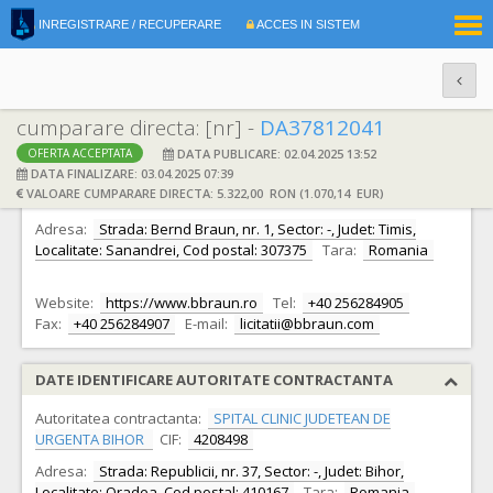
|
INREGISTRARE / RECUPERARE
ACCES IN SISTEM
RO
EN
cumparare directa: [nr] -
DA37812041
DATA PUBLICARE: 02.04.2025 13:52
OFERTA ACCEPTATA
DATE IDENTIFICARE OFERTANT
DATA FINALIZARE: 03.04.2025 07:39
VALOARE CUMPARARE DIRECTA: 5.322,00 RON (1.070,14 EUR)
Ofertant:
S.C. B.BRAUN MEDICAL S.R.L.
CIF:
11080242
Adresa:
Strada: Bernd Braun, nr. 1, Sector: -, Judet: Timis,
Localitate: Sanandrei, Cod postal: 307375
Tara:
Romania
Website:
https://www.bbraun.ro
Tel:
+40 256284905
Fax:
+40 256284907
E-mail:
licitatii@bbraun.com
DATE IDENTIFICARE AUTORITATE CONTRACTANTA
Autoritatea contractanta:
SPITAL CLINIC JUDETEAN DE
URGENTA BIHOR
CIF:
4208498
Adresa:
Strada: Republicii, nr. 37, Sector: -, Judet: Bihor,
Localitate: Oradea, Cod postal: 410167
Tara:
Romania