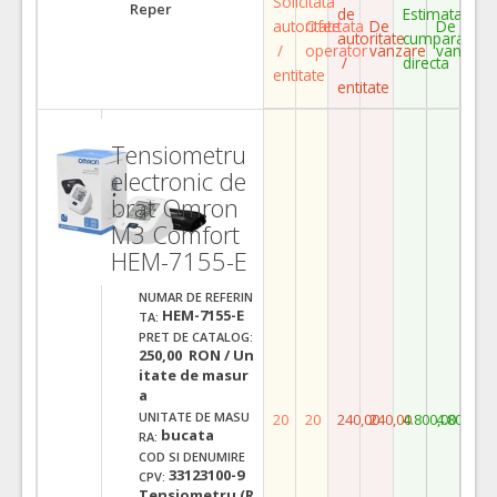
Solicitata
Reper
de
Estimata
autoritate
Ofertata
De
De
autoritate
cumparare
/
operator
vanzare
vanzare
/
directa
entitate
entitate
Tensiometru
electronic de
brat Omron
M3 Comfort
HEM-7155-E
NUMAR DE REFERIN
HEM-7155-E
TA:
PRET DE CATALOG:
250,00 RON / Un
itate de masur
a
UNITATE DE MASU
20
20
240,00
240,00
4.800,00
4.800,00
bucata
RA:
COD SI DENUMIRE
33123100-9
CPV:
Tensiometru (R