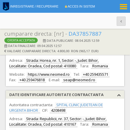
|
INREGISTRARE / RECUPERARE
ACCES IN SISTEM
RO
EN
cumparare directa: [nr] -
DA37857887
DATA PUBLICARE: 08.04.2025 12:59
OFERTA ACCEPTATA
DATE IDENTIFICARE OFERTANT
DATA FINALIZARE: 09.04.2025 12:57
VALOARE CUMPARARE DIRECTA: 4.800,00 RON (965,17 EUR)
Ofertant:
S.C. NEOMED S.R.L.
CIF:
8728108
Adresa:
Strada: Horea, nr. 1, Sector: -, Judet: Bihor,
Localitate: Oradea, Cod postal: 410080
Tara:
Romania
Website:
https://www.neomed.ro
Tel:
+40 259435571
Fax:
+40 259476818
E-mail:
seap@neomed.ro
DATE IDENTIFICARE AUTORITATE CONTRACTANTA
Autoritatea contractanta:
SPITAL CLINIC JUDETEAN DE
URGENTA BIHOR
CIF:
4208498
Adresa:
Strada: Republicii, nr. 37, Sector: -, Judet: Bihor,
Localitate: Oradea, Cod postal: 410167
Tara:
Romania