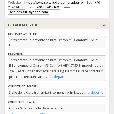
Website:
https://www.spitaljudetean-oradea.ro
Tel:
+40
259434406
Fax:
+40 259417169
E-mail:
scjo.achizitii@yahoo.com
DETALII ACHIZITIE
DENUMIRE ACHIZITIE
Tensiometru electronic de brat Omron M3 Comfort HEM-7155-
E
DESCRIERE
Tensiometru electronic de brat Omron M3 Comfort HEM-7155-
E Tensiometrul Omron M3 Comfort HEM-7155-E, model nou din
2020, este un tensiometru care asigura o masurare corecta si
precisa a tensiunii arte
...
mai departe
CONDITII DE LIVRARE:
3 zile de la data transmiterii comenzii prin fax s
...
mai departe
CONDITII DE PLATA:
Op la 60 de zile de la data receptiei