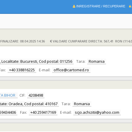
INREGISTRARE / RECUPERARE
INALIZARE: 08.04.2025 14:36
VALOARE CUMPARARE DIRECTA: 567,41 RON (114,
i, Localitate: Bucuresti, Cod postal: 011256
Tara:
Romania
Fax:
+40 338816225
E-mail:
office@cartomed.ro
TA BIHOR
CIF:
4208498
alitate: Oradea, Cod postal: 410167
Tara:
Romania
259434406
Fax:
+40 259417169
E-mail:
scjo.achizitii@yahoo.com