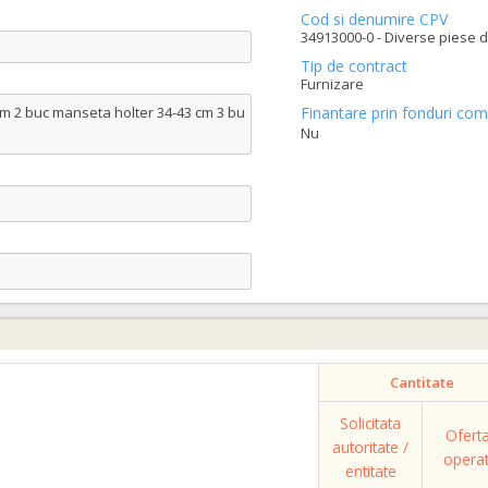
Cod si denumire CPV
34913000-0 - Diverse piese d
Tip de contract
Furnizare
cm 2 buc manseta holter 34-43 cm 3 bu
Finantare prin fonduri com
Nu
e
Cantitate
Solicitata
Ofert
autoritate /
opera
entitate