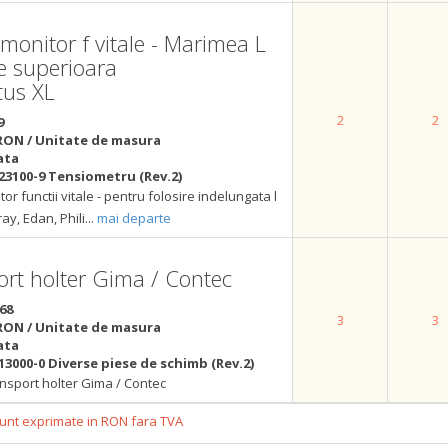
onitor f vitale - Marimea L
te superioara
tus XL
2
2
9
RON / Unitate de masura
ata
23100-9 Tensiometru (Rev.2)
r functii vitale - pentru folosire indelungata l
y, Edan, Phili
...
mai departe
rt holter Gima / Contec
68
3
3
RON / Unitate de masura
ata
13000-0 Diverse piese de schimb (Rev.2)
nsport holter Gima / Contec
 sunt exprimate in RON fara TVA