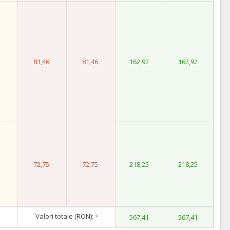
81,46
81,46
162,92
162,92
72,75
72,75
218,25
218,25
Valori totale (RON):
*
567,41
567,41