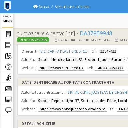
Acasa
Vizualizare achizitie
E - LICITATIE
MENIU
cumparare directa: [nr] -
DA37859948
DATA PUBLICARE: 08.04.2025 14:16
DATA F
OFERTA ACCEPTATA
DATE IDENTIFICARE OFERTANT
Ofertant:
S.C. CARTO PLAST SRL S.R.L.
CIF:
22847422
Adresa:
Strada: Neculce Ion, nr. 81, Sector: 1, Judet: Bucurest
Website:
https://www.cartomed.ro
Tel:
+40 0310050399
DATE IDENTIFICARE AUTORITATE CONTRACTANTA
Autoritatea contractanta:
SPITAL CLINIC JUDETEAN DE URGEN
Adresa:
Strada: Republicii, nr. 37, Sector: -, Judet: Bihor, Loc
Website:
https://www.spitaljudetean-oradea.ro
Tel:
+40 
DETALII ACHIZITIE