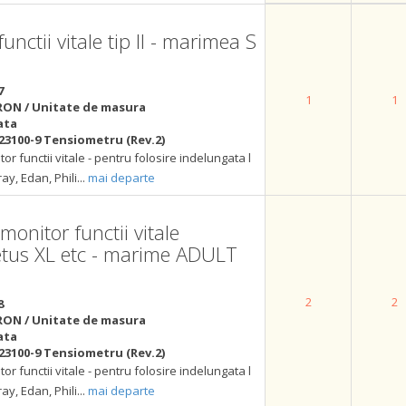
nctii vitale tip II - marimea S
7
1
1
RON / Unitate de masura
ata
23100-9 Tensiometru (Rev.2)
r functii vitale - pentru folosire indelungata l
y, Edan, Phili
...
mai departe
onitor functii vitale
etus XL etc - marime ADULT
2
2
8
RON / Unitate de masura
ata
23100-9 Tensiometru (Rev.2)
r functii vitale - pentru folosire indelungata l
y, Edan, Phili
...
mai departe