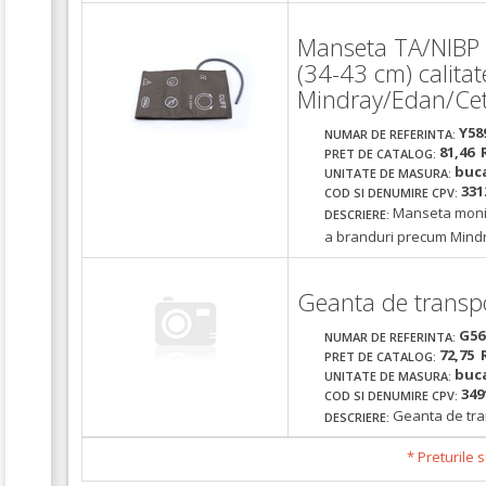
Manseta TA/NIBP m
(34-43 cm) calita
Mindray/Edan/Ce
Y58
NUMAR DE REFERINTA:
81,46 
PRET DE CATALOG:
buc
UNITATE DE MASURA:
331
COD SI DENUMIRE CPV:
Manseta monito
DESCRIERE:
a branduri precum Mindra
Geanta de transpo
G56
NUMAR DE REFERINTA:
72,75 
PRET DE CATALOG:
buc
UNITATE DE MASURA:
349
COD SI DENUMIRE CPV:
Geanta de tra
DESCRIERE:
* Preturile