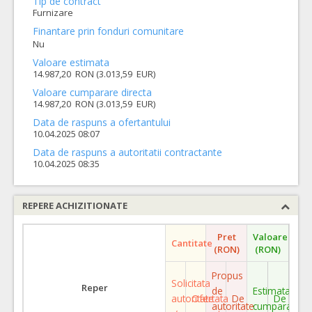
Tip de contract
Furnizare
Finantare prin fonduri comunitare
Nu
Valoare estimata
14.987,20 RON (3.013,59 EUR)
Valoare cumparare directa
14.987,20 RON (3.013,59 EUR)
Data de raspuns a ofertantului
10.04.2025 08:07
Data de raspuns a autoritatii contractante
10.04.2025 08:35
REPERE ACHIZITIONATE
Pret
Valoare
Cantitate
(RON)
(RON)
Propus
Solicitata
Reper
de
Estimata
autoritate
Ofertata
De
De
autoritate
cumparare