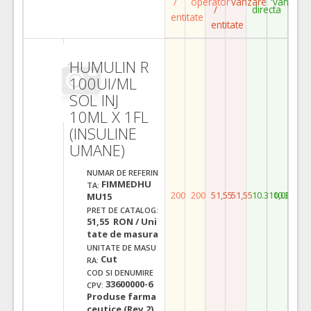
/
operator
vanzare
vanzare
/
directa
entitate
entitate
HUMULIN R
100UI/ML
SOL INJ
10ML X 1FL
(INSULINE
UMANE)
NUMAR DE REFERIN
FIMMEDHU
TA:
200
200
51,55
51,55
10.310,00
10.310,0
MU15
PRET DE CATALOG:
51,55 RON / Uni
tate de masura
UNITATE DE MASU
Cut
RA:
COD SI DENUMIRE
33600000-6
CPV:
Produse farma
ceutice (Rev.2)