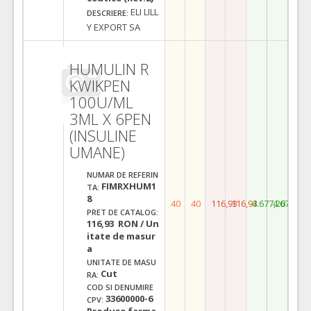
ELI LILL
DESCRIERE:
Y EXPORT SA
HUMULIN R
KWIKPEN
100U/ML
3ML X 6PEN
(INSULINE
UMANE)
NUMAR DE REFERIN
FIMRXHUM1
TA:
8
40
40
116,93
116,93
4.677,20
4.677,20
PRET DE CATALOG:
116,93 RON / Un
itate de masur
a
UNITATE DE MASU
Cut
RA:
COD SI DENUMIRE
33600000-6
CPV:
Produse farma