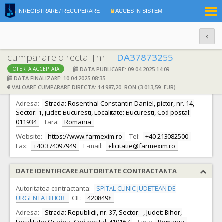
|
INREGISTRARE / RECUPERARE
ACCES IN SISTEM
RO
EN
cumparare directa: [nr] -
DA37873255
DATA PUBLICARE: 09.04.2025 14:09
OFERTA ACCEPTATA
DATE IDENTIFICARE OFERTANT
DATA FINALIZARE: 10.04.2025 08:35
VALOARE CUMPARARE DIRECTA: 14.987,20 RON (3.013,59 EUR)
Ofertant:
S.C. FARMEXIM S.A. S.A.
CIF:
335278
Adresa:
Strada: Rosenthal Constantin Daniel, pictor, nr. 14,
Sector: 1, Judet: Bucuresti, Localitate: Bucuresti, Cod postal:
011934
Tara:
Romania
Website:
https://www.farmexim.ro
Tel:
+40 213082500
Fax:
+40 374097949
E-mail:
elicitatie@farmexim.ro
DATE IDENTIFICARE AUTORITATE CONTRACTANTA
Autoritatea contractanta:
SPITAL CLINIC JUDETEAN DE
URGENTA BIHOR
CIF:
4208498
Adresa:
Strada: Republicii, nr. 37, Sector: -, Judet: Bihor,
Localitate: Oradea, Cod postal: 410167
Tara:
Romania