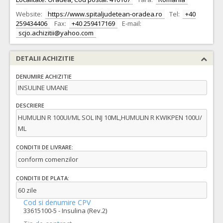
Website:
https://www.spitaljudetean-oradea.ro
Tel:
+40
259434406
Fax:
+40 259417169
E-mail:
scjo.achizitii@yahoo.com
DETALII ACHIZITIE
DENUMIRE ACHIZITIE
INSULINE UMANE
DESCRIERE
HUMULIN R 100UI/ML SOL INJ 10ML,HUMULIN R KWIKPEN 100U/
ML
CONDITII DE LIVRARE:
conform comenzilor
CONDITII DE PLATA:
60 zile
Cod si denumire CPV
33615100-5 - Insulina (Rev.2)