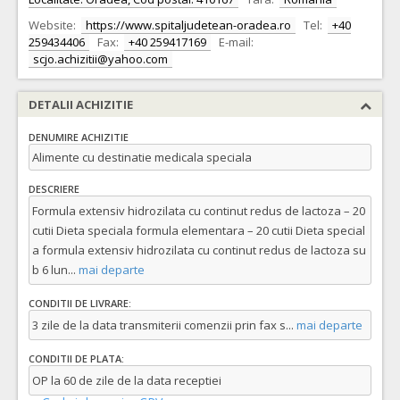
Website:
https://www.spitaljudetean-oradea.ro
Tel:
+40
259434406
Fax:
+40 259417169
E-mail:
scjo.achizitii@yahoo.com
DETALII ACHIZITIE
DENUMIRE ACHIZITIE
Alimente cu destinatie medicala speciala
DESCRIERE
Formula extensiv hidrozilata cu continut redus de lactoza – 20
cutii Dieta speciala formula elementara – 20 cutii Dieta special
a formula extensiv hidrozilata cu continut redus de lactoza su
b 6 lun
...
mai departe
CONDITII DE LIVRARE:
3 zile de la data transmiterii comenzii prin fax s
...
mai departe
CONDITII DE PLATA:
OP la 60 de zile de la data receptiei