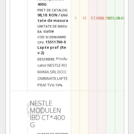
400G
PRET DE CATALOG:
98,18 RON / Uni
1
15
57,00
98,18
855,00
1.472,70
tate de masura
UNITATE DE MASU
cutie
RA:
COD SI DENUMIRE
15511700-0
CPV:
Lapte praf (Re
v.2)
Produ
DESCRIERE:
cator:NESTLE RO
MANIA SRL DCI:C
OMBINATII LAPTE
PRAF TVA:19%
NESTLE
MODULEN
IBD CT*400
G