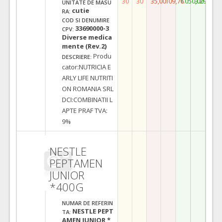
30
30
35,00
109,76
1.050,00
3.292,80
UNITATE DE MASU
cutie
RA:
COD SI DENUMIRE
33690000-3
CPV:
Diverse medica
mente (Rev.2)
Produ
DESCRIERE:
cator:NUTRICIA E
ARLY LIFE NUTRITI
ON ROMANIA SRL
DCI:COMBINATII L
APTE PRAF TVA:
9%
NESTLE
PEPTAMEN
JUNIOR
*400G
NUMAR DE REFERIN
NESTLE PEPT
TA:
AMEN JUNIOR *