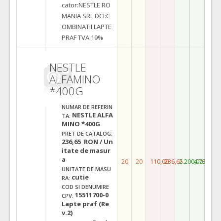
cator:NESTLE RO
MANIA SRL DCI:C
OMBINATII LAPTE
PRAF TVA:19%
NESTLE
ALFAMINO
*400G
NUMAR DE REFERIN
NESTLE ALFA
TA:
MINO *400G
PRET DE CATALOG:
236,65 RON / Un
itate de masur
a
20
20
110,00
236,65
2.200,00
4.733,00
UNITATE DE MASU
cutie
RA:
COD SI DENUMIRE
15511700-0
CPV:
Lapte praf (Re
v.2)