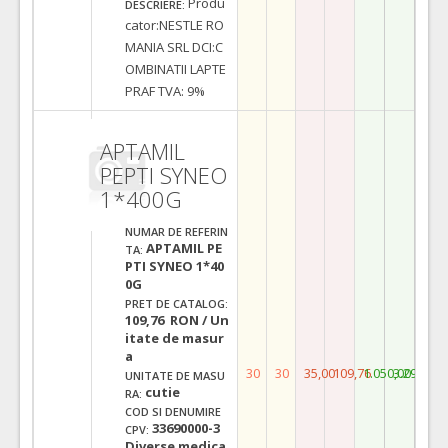
Produ
DESCRIERE:
cator:NESTLE RO
MANIA SRL DCI:C
OMBINATII LAPTE
PRAF TVA: 9%
APTAMIL
PEPTI SYNEO
1*400G
NUMAR DE REFERIN
APTAMIL PE
TA:
PTI SYNEO 1*40
0G
PRET DE CATALOG:
109,76 RON / Un
itate de masur
a
30
30
35,00
109,76
1.050,00
3.292,80
UNITATE DE MASU
cutie
RA:
COD SI DENUMIRE
33690000-3
CPV:
Diverse medica