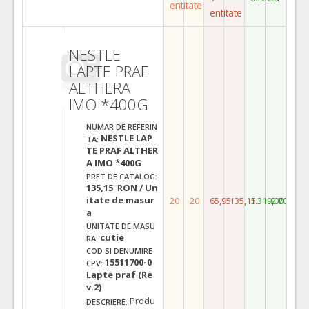
entitate
entitate
NESTLE
LAPTE PRAF
ALTHERA
IMO *400G
NUMAR DE REFERIN
NESTLE LAP
TA:
TE PRAF ALTHER
A IMO *400G
PRET DE CATALOG:
135,15 RON / Un
itate de masur
20
20
65,95
135,15
1.319,00
2.703,00
a
UNITATE DE MASU
cutie
RA:
COD SI DENUMIRE
15511700-0
CPV:
Lapte praf (Re
v.2)
Produ
DESCRIERE: