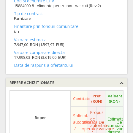
Cod si denumire CPV
15884000-8 - Alimente pentru nou-nascuti (Rev.2)
Tip de contract
Furnizare
Finantare prin fonduri comunitare
Nu
Valoare estimata
7.947,00 RON (1.597,97 EUR)
Valoare cumparare directa
17.998,03 RON (3.619,00 EUR)
Data de raspuns a ofertantului
REPERE ACHIZITIONATE
Pret
Valoare
Cantitate
(RON)
(RON)
Propus
Solicitata
Reper
de
Estimata
autoritate
Ofertata
De
De
autoritate
cumparare
/
operator
vanzare
vanzare
/
directa