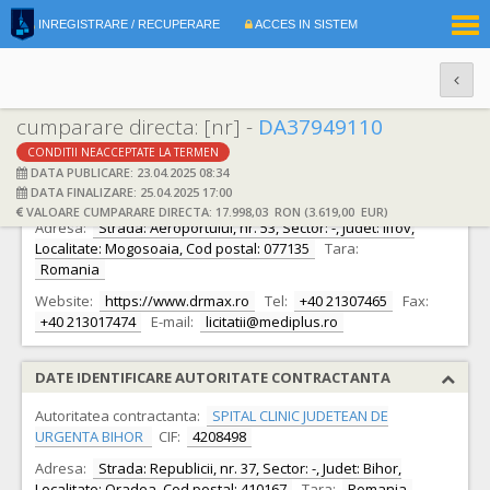
|
INREGISTRARE / RECUPERARE
ACCES IN SISTEM
RO
EN
cumparare directa: [nr] -
DA37949110
CONDITII NEACCEPTATE LA TERMEN
DATE IDENTIFICARE OFERTANT
DATA PUBLICARE: 23.04.2025 08:34
DATA FINALIZARE: 25.04.2025 17:00
Ofertant:
S.C. DR.MAX S.R.L.
CIF:
9378655
VALOARE CUMPARARE DIRECTA: 17.998,03 RON (3.619,00 EUR)
Adresa:
Strada: Aeroportului, nr. 53, Sector: -, Judet: Ilfov,
Localitate: Mogosoaia, Cod postal: 077135
Tara:
Romania
Website:
https://www.drmax.ro
Tel:
+40 21307465
Fax:
+40 213017474
E-mail:
licitatii@mediplus.ro
DATE IDENTIFICARE AUTORITATE CONTRACTANTA
Autoritatea contractanta:
SPITAL CLINIC JUDETEAN DE
URGENTA BIHOR
CIF:
4208498
Adresa:
Strada: Republicii, nr. 37, Sector: -, Judet: Bihor,
Localitate: Oradea, Cod postal: 410167
Tara:
Romania