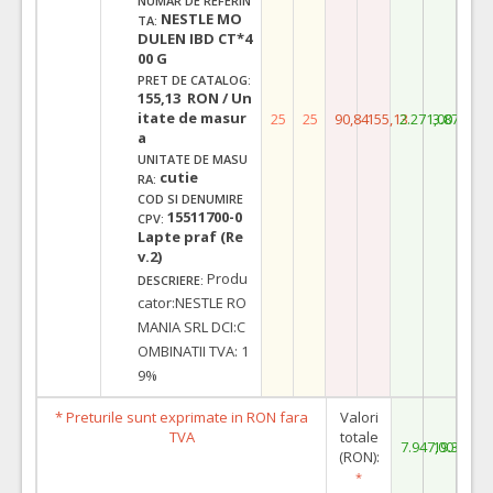
NUMAR DE REFERIN
NESTLE MO
TA:
DULEN IBD CT*4
00 G
PRET DE CATALOG:
155,13 RON / Un
itate de masur
25
25
90,84
155,13
2.271,00
3.878,25
a
UNITATE DE MASU
cutie
RA:
COD SI DENUMIRE
15511700-0
CPV:
Lapte praf (Re
v.2)
Produ
DESCRIERE:
cator:NESTLE RO
MANIA SRL DCI:C
OMBINATII TVA: 1
9%
* Preturile sunt exprimate in RON fara
Valori
TVA
totale
7.947,00
19.372,5
(RON):
*