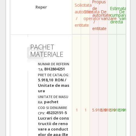
Propus
Solicitata
Reper
de
Estimata
autoritate
Ofertata
De
De
autoritate
cumparare
/
operator
vanzare
vanzare
/
directa
entitate
entitate
PACHET
MATERIALE
NUMAR DE REFERIN
BH2804251
TA:
PRET DE CATALOG:
5.918,10 RON /
Unitate de mas
ura
UNITATE DE MASU
pachet
RA:
COD SI DENUMIRE
1
1
5.918,10
5.918,10
5.918,10
5.918,10
45232151-5
CPV:
Lucrari de cons
tructii de reno
vare a conduct
elor de apa (Re