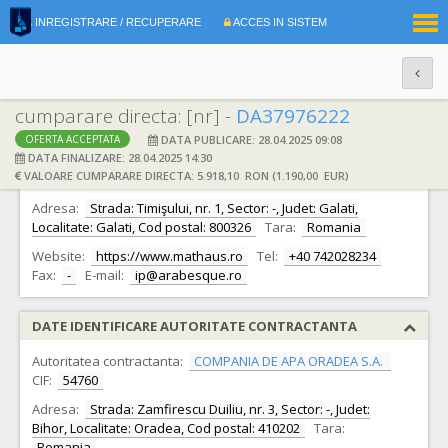
|
INREGISTRARE / RECUPERARE
ACCES IN SISTEM
RO
EN
cumparare directa: [nr] -
DA37976222
DATA PUBLICARE: 28.04.2025 09:08
OFERTA ACCEPTATA
DATE IDENTIFICARE OFERTANT
DATA FINALIZARE: 28.04.2025 14:30
VALOARE CUMPARARE DIRECTA: 5.918,10 RON (1.190,00 EUR)
Ofertant:
S.C. ARABESQUE S.R.L.
CIF:
5340801
Adresa:
Strada: Timişului, nr. 1, Sector: -, Judet: Galati,
Localitate: Galati, Cod postal: 800326
Tara:
Romania
Website:
https://www.mathaus.ro
Tel:
+40 742028234
Fax:
-
E-mail:
ip@arabesque.ro
DATE IDENTIFICARE AUTORITATE CONTRACTANTA
Autoritatea contractanta:
COMPANIA DE APA ORADEA S.A.
CIF:
54760
Adresa:
Strada: Zamfirescu Duiliu, nr. 3, Sector: -, Judet:
Bihor, Localitate: Oradea, Cod postal: 410202
Tara:
Romania