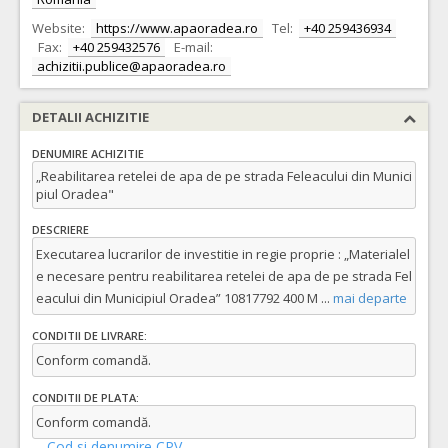
Website:
https://www.apaoradea.ro
Tel:
+40 259436934
Fax:
+40 259432576
E-mail:
achizitii.publice@apaoradea.ro
DETALII ACHIZITIE
DENUMIRE ACHIZITIE
„Reabilitarea retelei de apa de pe strada Feleacului din Munici
piul Oradea"
DESCRIERE
Executarea lucrarilor de investitie in regie proprie : „Materialel
e necesare pentru reabilitarea retelei de apa de pe strada Fel
eacului din Municipiul Oradea” 10817792 400 M
...
mai departe
CONDITII DE LIVRARE:
Conform comandă.
CONDITII DE PLATA:
Conform comandă.
Cod si denumire CPV