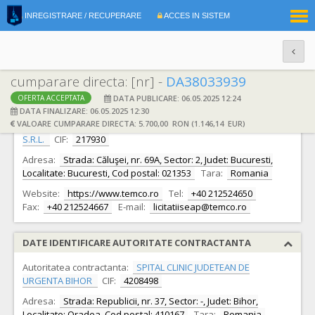
|
INREGISTRARE / RECUPERARE
ACCES IN SISTEM
RO
EN
cumparare directa: [nr] -
DA38033939
DATA PUBLICARE: 06.05.2025 12:24
OFERTA ACCEPTATA
DATE IDENTIFICARE OFERTANT
DATA FINALIZARE: 06.05.2025 12:30
VALOARE CUMPARARE DIRECTA: 5.700,00 RON (1.146,14 EUR)
Ofertant:
S.C. TEHNO ELECTRO MEDICAL COMPANY S.R.L.
S.R.L.
CIF:
217930
Adresa:
Strada: Căluşei, nr. 69A, Sector: 2, Judet: Bucuresti,
Localitate: Bucuresti, Cod postal: 021353
Tara:
Romania
Website:
https://www.temco.ro
Tel:
+40 212524650
Fax:
+40 212524667
E-mail:
licitatiiseap@temco.ro
DATE IDENTIFICARE AUTORITATE CONTRACTANTA
Autoritatea contractanta:
SPITAL CLINIC JUDETEAN DE
URGENTA BIHOR
CIF:
4208498
Adresa:
Strada: Republicii, nr. 37, Sector: -, Judet: Bihor,
Localitate: Oradea, Cod postal: 410167
Tara:
Romania