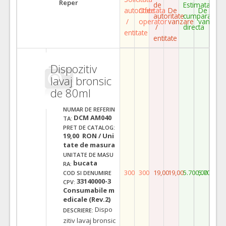
Reper
de
Estimata
autoritate
Ofertata
De
De
autoritate
cumparare
/
operator
vanzare
vanzare
/
directa
entitate
entitate
Dispozitiv
lavaj bronsic
de 80ml
NUMAR DE REFERIN
DCM AM040
TA:
PRET DE CATALOG:
19,00 RON / Uni
tate de masura
UNITATE DE MASU
bucata
RA:
300
300
19,00
19,00
5.700,00
5.700,00
COD SI DENUMIRE
33140000-3
CPV:
Consumabile m
edicale (Rev.2)
Dispo
DESCRIERE:
zitiv lavaj bronsic