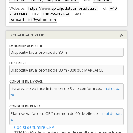
Website:
https://www.spitaljudetean-oradea.ro
Tel:
+40
259434406
Fax:
+40 259417169
E-mail:
scjo.achizitii@yahoo.com
DETALII ACHIZITIE
DENUMIRE ACHIZITIE
Dispozitiv lavaj bronsic de 80 ml
DESCRIERE
Dispozitiv lavaj bronsic de 80 ml- 300 buc MARCAJ CE
CONDITII DE LIVRARE:
Livrarea se va face in termen de 3 zile conform co
...
mai depar
te
CONDITII DE PLATA:
Plata se va face cu OP în termen de 60 de zile de
...
mai depart
e
Cod si denumire CPV
33141600-6 - Recipiente si pungi de recoltare, drenaj si truse