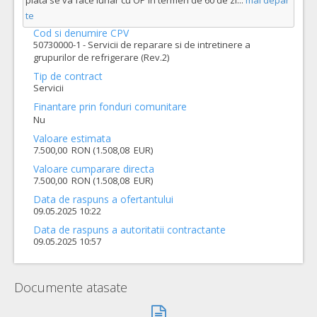
plata se va face lunar cu OP în termen de 60 de zi
...
mai depar
te
Cod si denumire CPV
50730000-1 - Servicii de reparare si de intretinere a
grupurilor de refrigerare (Rev.2)
Tip de contract
Servicii
Finantare prin fonduri comunitare
Nu
Valoare estimata
7.500,00 RON (1.508,08 EUR)
Valoare cumparare directa
7.500,00 RON (1.508,08 EUR)
Data de raspuns a ofertantului
09.05.2025 10:22
Data de raspuns a autoritatii contractante
09.05.2025 10:57
Documente atasate