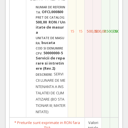
NUMAR DE REFERIN
OFCL000800
TA:
PRET DE CATALOG:
500,00 RON / Un
itate de masur
15
15
500,00
500,00
7.500,00
7.500,00
a
UNITATE DE MASU
bucata
RA:
COD SI DENUMIRE
50000000-5
CPV:
Servicii de repa
rare si intretin
ere (Rev.2)
SERVI
DESCRIERE:
CII LUNARE DE ME
NTENANTA A INS
TALATIEI DE CLIM
ATIZARE (BO STA
TIONAR III; MATER
NITATE)
* Preturile sunt exprimate in RON fara
Valori
TVA
totale