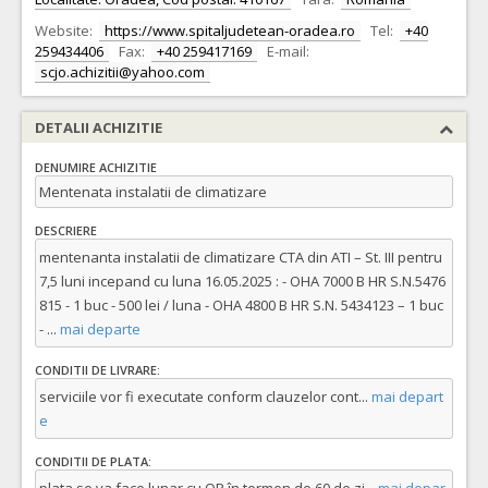
Website:
https://www.spitaljudetean-oradea.ro
Tel:
+40
259434406
Fax:
+40 259417169
E-mail:
scjo.achizitii@yahoo.com
DETALII ACHIZITIE
DENUMIRE ACHIZITIE
Mentenata instalatii de climatizare
DESCRIERE
mentenanta instalatii de climatizare CTA din ATI – St. III pentru
7,5 luni incepand cu luna 16.05.2025 : - OHA 7000 B HR S.N.5476
815 - 1 buc - 500 lei / luna - OHA 4800 B HR S.N. 5434123 – 1 buc
-
...
mai departe
CONDITII DE LIVRARE:
serviciile vor fi executate conform clauzelor cont
...
mai depart
e
CONDITII DE PLATA: