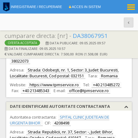
|
INREGISTRARE / RECUPERARE
ACCES IN SISTEM
RO
EN
cumparare directa: [nr] -
DA38067951
DATA PUBLICARE: 09.05.2025 09:57
OFERTA ACCEPTATA
DATE IDENTIFICARE OFERTANT
DATA FINALIZARE: 09.05.2025 10:57
VALOARE CUMPARARE DIRECTA: 7.500,00 RON (1.508,08 EUR)
Ofertant:
S.C. Tehnoplus Medical Service S.R.L.
CIF:
38022073
Adresa:
Strada: Odobeşti, nr. 1, Sector: 3, Judet: Bucuresti,
Localitate: Bucuresti, Cod postal: 032151
Tara:
Romania
Website:
https://www.tpmservice.ro
Tel:
+40 213485272
Fax:
+40 213485343
E-mail:
office@tpmservice.ro
DATE IDENTIFICARE AUTORITATE CONTRACTANTA
Autoritatea contractanta:
SPITAL CLINIC JUDETEAN DE
URGENTA BIHOR
CIF:
4208498
Adresa:
Strada: Republicii, nr. 37, Sector: -, Judet: Bihor,
Localitate: Oradea, Cod postal: 410167
Tara:
Romania