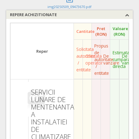
img20250509_09473670.pdf
REPERE ACHIZITIONATE
Pret
Valoare
Cantitate
(RON)
(RON)
Propus
Solicitata
Reper
de
Estimata
autoritate
Ofertata
De
De
autoritate
cumparare
/
operator
vanzare
vanzare
/
directa
entitate
entitate
SERVICII
LUNARE DE
MENTENANTA
A
INSTALATIEI
DE
CLIMATIZARE