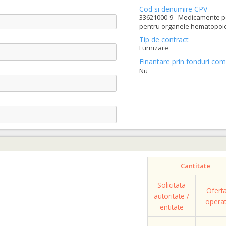
Cod si denumire CPV
33621000-9 - Medicamente p
pentru organele hematopoiet
Tip de contract
Furnizare
Finantare prin fonduri com
Nu
Cantitate
Solicitata
Ofert
autoritate /
opera
entitate