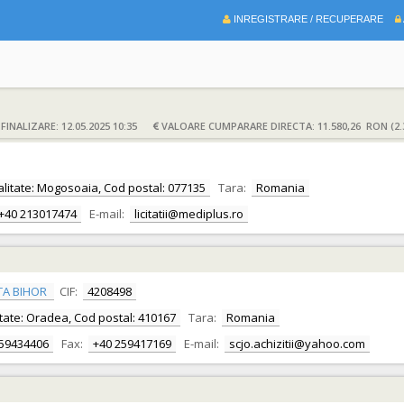
INREGISTRARE / RECUPERARE
INALIZARE: 12.05.2025 10:35
VALOARE CUMPARARE DIRECTA: 11.580,26 RON (2.
Localitate: Mogosoaia, Cod postal: 077135
Tara:
Romania
+40 213017474
E-mail:
licitatii@mediplus.ro
TA BIHOR
CIF:
4208498
alitate: Oradea, Cod postal: 410167
Tara:
Romania
259434406
Fax:
+40 259417169
E-mail:
scjo.achizitii@yahoo.com