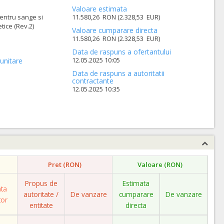
Valoare estimata
entru sange si
11.580,26 RON (2.328,53 EUR)
ice (Rev.2)
Valoare cumparare directa
11.580,26 RON (2.328,53 EUR)
Data de raspuns a ofertantului
12.05.2025 10:05
unitare
Data de raspuns a autoritatii
contractante
12.05.2025 10:35
Pret (RON)
Valoare (RON)
Propus de
Estimata
ata
autoritate /
De vanzare
cumparare
De vanzare
tor
entitate
directa