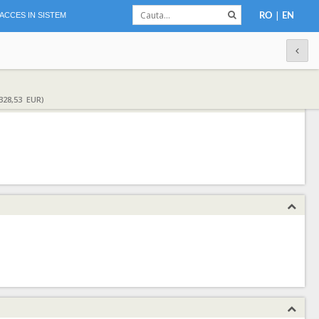
|
ACCES IN SISTEM
RO
EN
328,53 EUR)