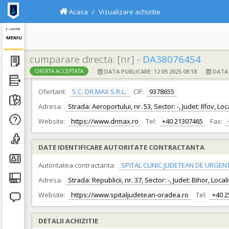
Acasa
Vizualizare achizitie
E - LICITATIE
MENIU
cumparare directa: [nr] -
DA38076454
DATA PUBLICARE: 12.05.2025 08:18
DATA F
OFERTA ACCEPTATA
DATE IDENTIFICARE OFERTANT
Ofertant:
S.C. DR.MAX S.R.L.
CIF:
9378655
Adresa:
Strada: Aeroportului, nr. 53, Sector: -, Judet: Ilfov, 
Website:
https://www.drmax.ro
Tel:
+40 21307465
Fax:
DATE IDENTIFICARE AUTORITATE CONTRACTANTA
Autoritatea contractanta:
SPITAL CLINIC JUDETEAN DE URGEN
Adresa:
Strada: Republicii, nr. 37, Sector: -, Judet: Bihor, Loc
Website:
https://www.spitaljudetean-oradea.ro
Tel:
+40 
DETALII ACHIZITIE