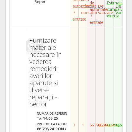
Reper
de
Estimata
autoritate
Ofertata
De
De
autoritate
cumparare
/
operator
vanzare
vanzare
/
directa
entitate
entitate
Furnizare
materiale
necesare în
vederea
remedierii
avariilor
apărute și
diverse
reparații -
Sector
NUMAR DE REFERIN
14.05.25
TA:
PRET DE CATALOG:
1
1
66.798,24
66.798,24
66.798,24
66.798,2
66.798,24 RON /