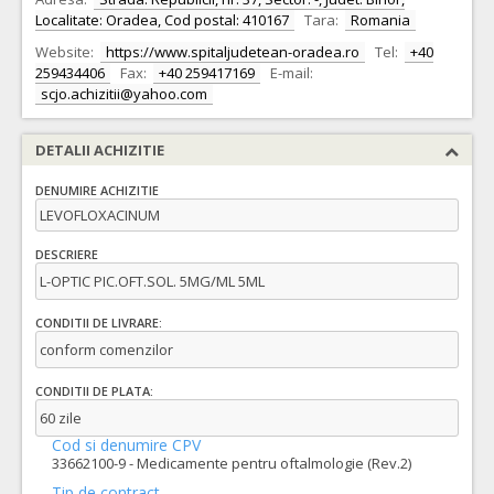
Localitate: Oradea, Cod postal: 410167
Tara:
Romania
Website:
https://www.spitaljudetean-oradea.ro
Tel:
+40
259434406
Fax:
+40 259417169
E-mail:
scjo.achizitii@yahoo.com
DETALII ACHIZITIE
DENUMIRE ACHIZITIE
LEVOFLOXACINUM
DESCRIERE
L-OPTIC PIC.OFT.SOL. 5MG/ML 5ML
CONDITII DE LIVRARE:
conform comenzilor
CONDITII DE PLATA:
60 zile
Cod si denumire CPV
33662100-9 - Medicamente pentru oftalmologie (Rev.2)
Tip de contract