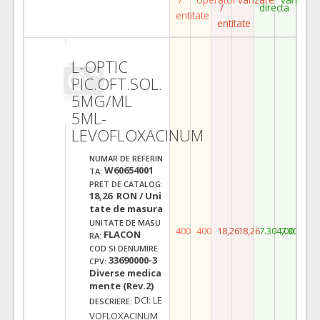
/
directa
entitate
entitate
L-OPTIC
PIC.OFT.SOL.
5MG/ML
5ML-
LEVOFLOXACINUM
NUMAR DE REFERIN
W60654001
TA:
PRET DE CATALOG:
18,26 RON / Uni
tate de masura
UNITATE DE MASU
400
400
18,26
18,26
7.304,00
7.304,00
FLACON
RA:
COD SI DENUMIRE
33690000-3
CPV:
Diverse medica
mente (Rev.2)
DCI: LE
DESCRIERE:
VOFLOXACINUM