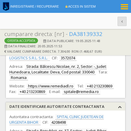
|
INREGISTRARE / RECUPERARE
ACCES IN SISTEM
RO
EN
cumparare directa: [nr] -
DA38139332
DATA PUBLICARE: 19.05.2025 11:48
OFERTA ACCEPTATA
DATE IDENTIFICARE OFERTANT
DATA FINALIZARE: 20.05.2025 11:53
VALOARE CUMPARARE DIRECTA: 7.304,00 RON (1.468,67 EUR)
Ofertant:
S.C. FARMACEUTICA REMEDIA DISTRIBUTION &
LOGISTICS S.R.L. S.R.L.
CIF:
3572074
Adresa:
Strada: Bălcescu Nicolae, nr. 2, Sector: -, Judet:
Hunedoara, Localitate: Deva, Cod postal: 330040
Tara:
Romania
Website:
https://www.remediadl.ro
Tel:
+40 213230869
Fax:
+40 213230869
E-mail:
spitale@remedia.ro
DATE IDENTIFICARE AUTORITATE CONTRACTANTA
Autoritatea contractanta:
SPITAL CLINIC JUDETEAN DE
URGENTA BIHOR
CIF:
4208498
Adresa:
Strada: Republicii, nr. 37, Sector: -, Judet: Bihor,