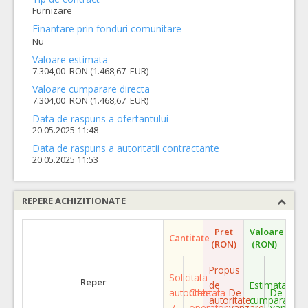
Furnizare
Finantare prin fonduri comunitare
Nu
Valoare estimata
7.304,00 RON (1.468,67 EUR)
Valoare cumparare directa
7.304,00 RON (1.468,67 EUR)
Data de raspuns a ofertantului
20.05.2025 11:48
Data de raspuns a autoritatii contractante
20.05.2025 11:53
REPERE ACHIZITIONATE
Pret
Valoare
Cantitate
(RON)
(RON)
Propus
Solicitata
Reper
de
Estimata
autoritate
Ofertata
De
De
autoritate
cumparare
/
operator
vanzare
vanzare