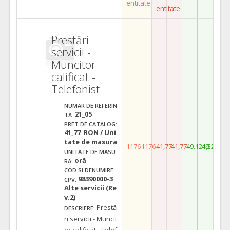
entitate
entitate
Prestări
servicii -
Muncitor
calificat -
Telefonist
NUMAR DE REFERIN
21_05
TA:
PRET DE CATALOG:
41,77 RON / Uni
tate de masura
1176
1176
41,77
41,77
49.121,52
49.121,5
UNITATE DE MASU
oră
RA:
COD SI DENUMIRE
98390000-3
CPV:
Alte servicii (Re
v.2)
Prestă
DESCRIERE:
ri servicii - Muncit
or calificat - Telef