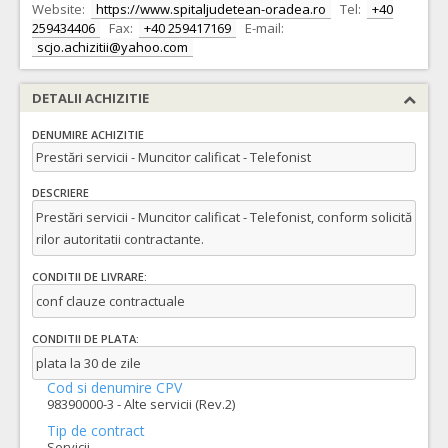
Website:
https://www.spitaljudetean-oradea.ro
Tel:
+40
259434406
Fax:
+40 259417169
E-mail:
scjo.achizitii@yahoo.com
DETALII ACHIZITIE
DENUMIRE ACHIZITIE
Prestări servicii - Muncitor calificat - Telefonist
DESCRIERE
Prestări servicii - Muncitor calificat - Telefonist, conform solicită
rilor autoritatii contractante.
CONDITII DE LIVRARE:
conf clauze contractuale
CONDITII DE PLATA:
plata la 30 de zile
Cod si denumire CPV
98390000-3 - Alte servicii (Rev.2)
Tip de contract
Servicii