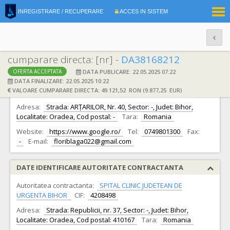
|
INREGISTRARE / RECUPERARE
ACCES IN SISTEM
RO
EN
cumparare directa: [nr] -
DA38168212
DATA PUBLICARE: 22.05.2025 07:22
OFERTA ACCEPTATA
DATE IDENTIFICARE OFERTANT
DATA FINALIZARE: 22.05.2025 10:22
VALOARE CUMPARARE DIRECTA: 49.121,52 RON (9.877,25 EUR)
Ofertant:
P.F.A. BLAGA FLORICA-RODICA -
CIF:
51763333
Adresa:
Strada: ARȚARILOR, Nr. 40, Sector: -, Judet: Bihor,
Localitate: Oradea, Cod postal: -
Tara:
Romania
Website:
https://www.google.ro/
Tel:
0749801300
Fax:
-
E-mail:
floriblaga022@gmail.com
DATE IDENTIFICARE AUTORITATE CONTRACTANTA
Autoritatea contractanta:
SPITAL CLINIC JUDETEAN DE
URGENTA BIHOR
CIF:
4208498
Adresa:
Strada: Republicii, nr. 37, Sector: -, Judet: Bihor,
Localitate: Oradea, Cod postal: 410167
Tara:
Romania