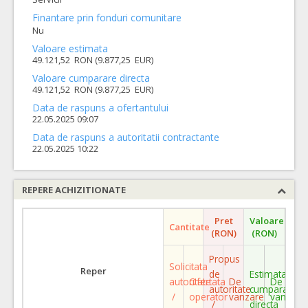
Finantare prin fonduri comunitare
Nu
Valoare estimata
49.121,52 RON (9.877,25 EUR)
Valoare cumparare directa
49.121,52 RON (9.877,25 EUR)
Data de raspuns a ofertantului
22.05.2025 09:07
Data de raspuns a autoritatii contractante
22.05.2025 10:22
REPERE ACHIZITIONATE
Pret
Valoare
Cantitate
(RON)
(RON)
Propus
Solicitata
Reper
de
Estimata
autoritate
Ofertata
De
De
autoritate
cumparare
/
operator
vanzare
vanzare
/
directa