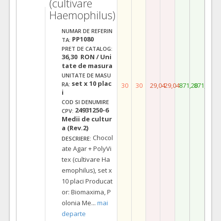
(cultivare
Haemophilus)
NUMAR DE REFERIN
PP1080
TA:
PRET DE CATALOG:
36,30 RON / Uni
tate de masura
UNITATE DE MASU
set x 10 plac
RA:
30
30
29,04
29,04
871,20
871,20
i
COD SI DENUMIRE
24931250-6
CPV:
Medii de cultur
a (Rev.2)
Chocol
DESCRIERE:
ate Agar + PolyVi
tex (cultivare Ha
emophilus), set x
10 placi Producat
or: Biomaxima, P
olonia Me
...
mai
departe