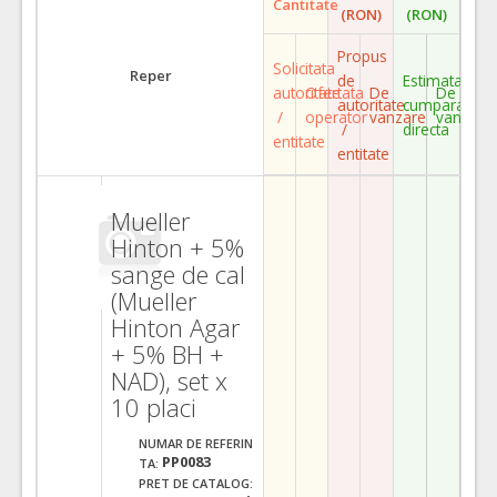
Cantitate
(RON)
(RON)
Propus
Solicitata
Reper
de
Estimata
autoritate
Ofertata
De
De
autoritate
cumparare
/
operator
vanzare
vanzare
/
directa
entitate
entitate
Mueller
Hinton + 5%
sange de cal
(Mueller
Hinton Agar
+ 5% BH +
NAD), set x
10 placi
NUMAR DE REFERIN
PP0083
TA:
PRET DE CATALOG: