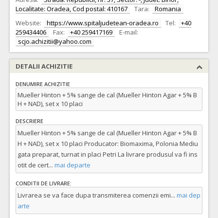
Localitate: Oradea, Cod postal: 410167
Tara:
Romania
Website:
https://www.spitaljudetean-oradea.ro
Tel:
+40
259434406
Fax:
+40 259417169
E-mail:
scjo.achizitii@yahoo.com
DETALII ACHIZITIE
DENUMIRE ACHIZITIE
Mueller Hinton + 5% sange de cal (Mueller Hinton Agar + 5% B
H + NAD), set x 10 placi
DESCRIERE
Mueller Hinton + 5% sange de cal (Mueller Hinton Agar + 5% B
H + NAD), set x 10 placi Producator: Biomaxima, Polonia Mediu
gata preparat, turnat in placi Petri La livrare produsul va fi ins
otit de cert
...
mai departe
CONDITII DE LIVRARE:
Livrarea se va face dupa transmiterea comenzii emi
...
mai dep
arte