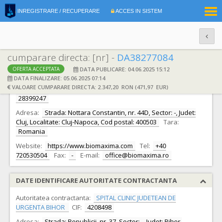
|
INREGISTRARE / RECUPERARE
ACCES IN SISTEM
RO
EN
cumparare directa: [nr] -
DA38277084
DATA PUBLICARE: 04.06.2025 15:12
OFERTA ACCEPTATA
DATE IDENTIFICARE OFERTANT
DATA FINALIZARE: 05.06.2025 07:14
VALOARE CUMPARARE DIRECTA: 2.347,20 RON (471,97 EUR)
Ofertant:
S.C. BIOMAXIMA ROMANIA S.R.L. S.R.L.
CIF:
28399247
Adresa:
Strada: Nottara Constantin, nr. 44D, Sector: -, Judet:
Cluj, Localitate: Cluj-Napoca, Cod postal: 400503
Tara:
Romania
Website:
https://www.biomaxima.com
Tel:
+40
720530504
Fax:
-
E-mail:
office@biomaxima.ro
DATE IDENTIFICARE AUTORITATE CONTRACTANTA
Autoritatea contractanta:
SPITAL CLINIC JUDETEAN DE
URGENTA BIHOR
CIF:
4208498
Adresa:
Strada: Republicii, nr. 37, Sector: -, Judet: Bihor,