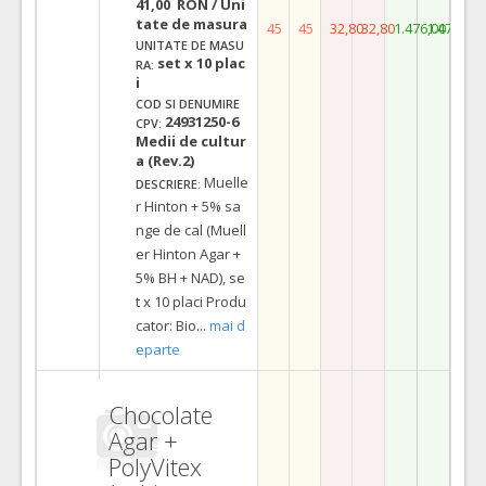
41,00 RON / Uni
tate de masura
45
45
32,80
32,80
1.476,00
1.476,00
UNITATE DE MASU
set x 10 plac
RA:
i
COD SI DENUMIRE
24931250-6
CPV:
Medii de cultur
a (Rev.2)
Muelle
DESCRIERE:
r Hinton + 5% sa
nge de cal (Muell
er Hinton Agar +
5% BH + NAD), se
t x 10 placi Produ
cator: Bio
...
mai d
eparte
Chocolate
Agar +
PolyVitex