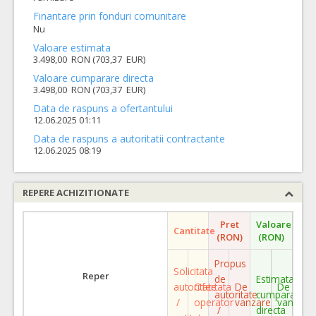
Finantare prin fonduri comunitare
Nu
Valoare estimata
3.498,00 RON (703,37 EUR)
Valoare cumparare directa
3.498,00 RON (703,37 EUR)
Data de raspuns a ofertantului
12.06.2025 01:11
Data de raspuns a autoritatii contractante
12.06.2025 08:19
REPERE ACHIZITIONATE
Pret
Valoare
Cantitate
(RON)
(RON)
Propus
Solicitata
Reper
de
Estimata
autoritate
Ofertata
De
De
autoritate
cumparare
/
operator
vanzare
vanzare
/
directa