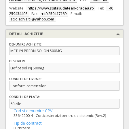
Website:
https://www.spitaljudetean-oradea.ro
Tel:
+40
259434406
Fax:
+40 259417169
E-mail:
scjo.achizitii@yahoo.com
DETALII ACHIZITIE
DENUMIRE ACHIZITIE
METHYLPREDNISOLON 500MG
DESCRIERE
Liof pt sol inj 500mg
CONDITII DE LIVRARE:
Conform comenzilor
CONDITII DE PLATA:
60 zile
Cod si denumire CPV
33642200-4 - Corticosteroizi pentru uz sistemic (Rev.2)
Tip de contract
Furnizare