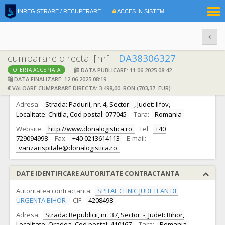
|
INREGISTRARE / RECUPERARE
ACCES IN SISTEM
RO
EN
cumparare directa: [nr] -
DA38306327
DATA PUBLICARE: 11.06.2025 08:42
OFERTA ACCEPTATA
DATE IDENTIFICARE OFERTANT
DATA FINALIZARE: 12.06.2025 08:19
VALOARE CUMPARARE DIRECTA: 3.498,00 RON (703,37 EUR)
Ofertant:
S.C. DONA. LOGISTICA S.A.
CIF:
3596251
Adresa:
Strada: Padurii, nr. 4, Sector: -, Judet: Ilfov,
Localitate: Chitila, Cod postal: 077045
Tara:
Romania
Website:
http://www.donalogistica.ro
Tel:
+40
729094998
Fax:
+40 0213614113
E-mail:
vanzarispitale@donalogistica.ro
DATE IDENTIFICARE AUTORITATE CONTRACTANTA
Autoritatea contractanta:
SPITAL CLINIC JUDETEAN DE
URGENTA BIHOR
CIF:
4208498
Adresa:
Strada: Republicii, nr. 37, Sector: -, Judet: Bihor,
Localitate: Oradea, Cod postal: 410167
Tara:
Romania