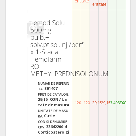
entitate
entitate
Lemod Solu
500mg-
pulb.+
solv.pt.sol.inj./perf.
x 1-Stada
Hemofarm
RO
METHYLPREDNISOLONUM
NUMAR DE REFERIN
S01407
TA:
PRET DE CATALOG:
29,15 RON / Uni
120
120
29,15
29,15
3.498,00
3.498,00
tate de masura
UNITATE DE MASU
Cutie
RA:
COD SI DENUMIRE
33642200-4
CPV:
Corticosteroizi