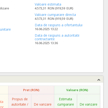
Valoare estimata
ilizare
4.573,31 RON (919,59 EUR)
Valoare cumparare directa
4.573,31 RON (919,59 EUR)
Data de raspuns a ofertantului
16.06.2025 13:22
unitare
Data de raspuns a autoritatii
contractante
16.06.2025 13:36
Pret (RON)
Valoare (RON)
Propus de
Estimata
ata
autoritate /
De vanzare
cumparare
De vanzare
tor