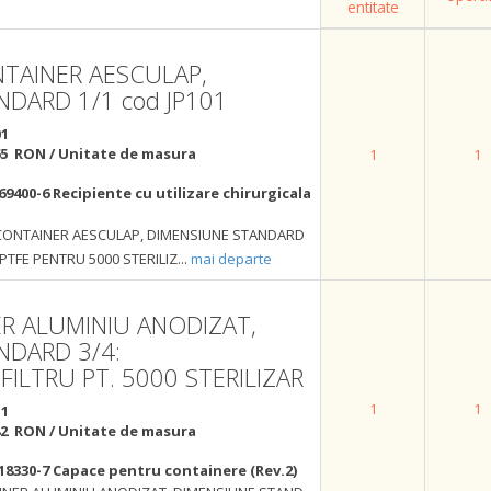
entitate
TAINER AESCULAP,
DARD 1/1 cod JP101
01
65 RON / Unitate de masura
1
1
69400-6 Recipiente cu utilizare chirurgicala
CONTAINER AESCULAP, DIMENSIUNE STANDARD
 PTFE PENTRU 5000 STERILIZ
...
mai departe
R ALUMINIU ANODIZAT,
NDARD 3/4:
ILTRU PT. 5000 STERILIZAR
1
1
11
82 RON / Unitate de masura
18330-7 Capace pentru containere (Rev.2)