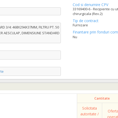
Cod si denumire CPV
33169400-6 - Recipiente cu ut
chirurgicala (Rev.2)
Tip de contract
Furnizare
 3/4: 468X294X37MM, FILTRU PT. 50
Finantare prin fonduri com
INER AESCULAP, DIMENSIUNE STANDARD
Nu
te
Cantitate
Solicitata
Ofert
autoritate /
opera