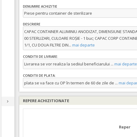
DENUMIRE ACHIZITIE
Piese pentru container de sterilizare
DESCRIERE
CAPAC CONTAINER ALUMINIU ANODIZAT, DIMENSIUNE STANDARD
00 STERLIZARI, CULOARE ROȘIE - 1 buc; CAPAC CORP CONTA
1/1, CU DOUA FILTRE DIN
...
mai departe
CONDITII DE LIVRARE:
Livrarea se vor realiza la sediiul beneficiarului
...
mai departe
CONDITII DE PLATA:
plata se va face cu OP în termen de 60 de zile de
...
mai depar
REPERE ACHIZITIONATE
Reper