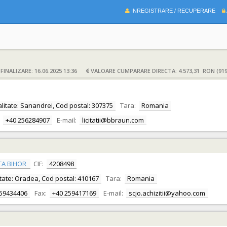
INREGISTRARE / RECUPERARE
INALIZARE: 16.06.2025 13:36
VALOARE CUMPARARE DIRECTA: 4.573,31 RON (919
calitate: Sanandrei, Cod postal: 307375
Tara:
Romania
+40 256284907
E-mail:
licitatii@bbraun.com
TA BIHOR
CIF:
4208498
alitate: Oradea, Cod postal: 410167
Tara:
Romania
259434406
Fax:
+40 259417169
E-mail:
scjo.achizitii@yahoo.com