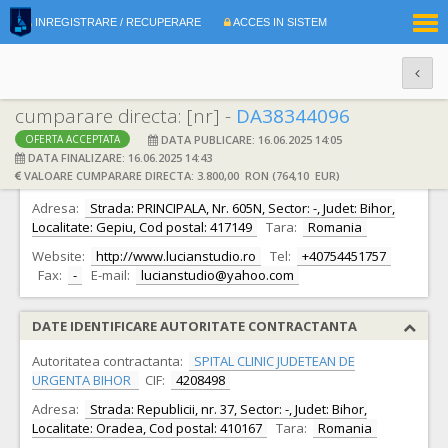
|
INREGISTRARE / RECUPERARE
ACCES IN SISTEM
RO
EN
cumparare directa: [nr] -
DA38344096
DATA PUBLICARE: 16.06.2025 14:05
OFERTA ACCEPTATA
DATE IDENTIFICARE OFERTANT
DATA FINALIZARE: 16.06.2025 14:43
VALOARE CUMPARARE DIRECTA: 3.800,00 RON (764,10 EUR)
Ofertant:
S.C. LUCIAN STUDIO & CO S.R.L.
CIF:
40406670
Adresa:
Strada: PRINCIPALA, Nr. 605N, Sector: -, Judet: Bihor,
Localitate: Gepiu, Cod postal: 417149
Tara:
Romania
Website:
http://www.lucianstudio.ro
Tel:
+40754451757
Fax:
-
E-mail:
lucianstudio@yahoo.com
DATE IDENTIFICARE AUTORITATE CONTRACTANTA
Autoritatea contractanta:
SPITAL CLINIC JUDETEAN DE
URGENTA BIHOR
CIF:
4208498
Adresa:
Strada: Republicii, nr. 37, Sector: -, Judet: Bihor,
Localitate: Oradea, Cod postal: 410167
Tara:
Romania