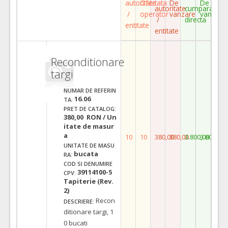
autoritate
Ofertata
De
De
autoritate
cumparare
/
operator
vanzare
vanzare
/
directa
entitate
entitate
Reconditionare
targi
NUMAR DE REFERIN
16.06
TA:
PRET DE CATALOG:
380,00 RON / Un
itate de masur
a
10
10
380,00
380,00
3.800,00
3.800,00
UNITATE DE MASU
bucata
RA:
COD SI DENUMIRE
39114100-5
CPV:
Tapiterie (Rev.
2)
Recon
DESCRIERE:
ditionare targi, 1
0 bucati