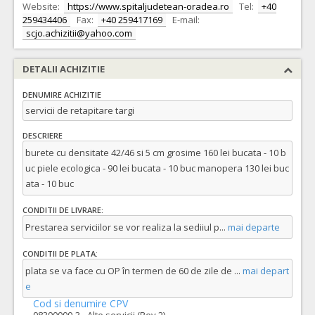
Website:
https://www.spitaljudetean-oradea.ro
Tel:
+40
259434406
Fax:
+40 259417169
E-mail:
scjo.achizitii@yahoo.com
DETALII ACHIZITIE
DENUMIRE ACHIZITIE
servicii de retapitare targi
DESCRIERE
burete cu densitate 42/46 si 5 cm grosime 160 lei bucata - 10 b
uc piele ecologica - 90 lei bucata - 10 buc manopera 130 lei buc
ata - 10 buc
CONDITII DE LIVRARE:
Prestarea serviciilor se vor realiza la sediiul p
...
mai departe
CONDITII DE PLATA:
plata se va face cu OP în termen de 60 de zile de
...
mai depart
e
Cod si denumire CPV