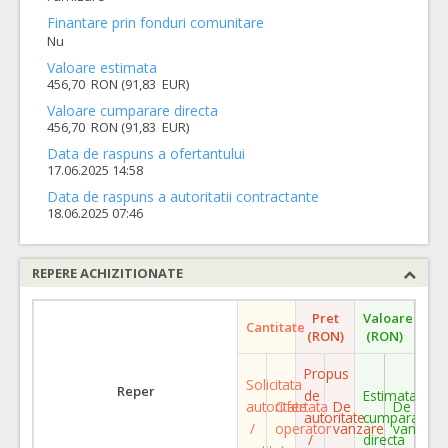
Finantare prin fonduri comunitare
Nu
Valoare estimata
456,70 RON (91,83 EUR)
Valoare cumparare directa
456,70 RON (91,83 EUR)
Data de raspuns a ofertantului
17.06.2025 14:58
Data de raspuns a autoritatii contractante
18.06.2025 07:46
REPERE ACHIZITIONATE
Pret
Valoare
Cantitate
(RON)
(RON)
Propus
Solicitata
Reper
de
Estimata
autoritate
Ofertata
De
De
autoritate
cumparare
/
operator
vanzare
vanzare
/
directa