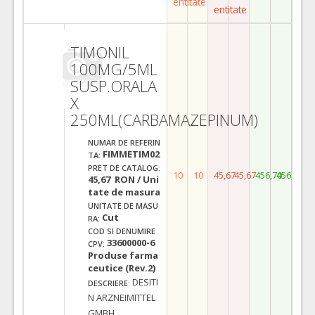
entitate
entitate
TIMONIL
100MG/5ML
SUSP.ORALA
X
250ML(CARBAMAZEPINUM)
NUMAR DE REFERIN
FIMMETIM02
TA:
PRET DE CATALOG:
10
10
45,67
45,67
456,70
456,70
45,67 RON / Uni
tate de masura
UNITATE DE MASU
Cut
RA:
COD SI DENUMIRE
33600000-6
CPV:
Produse farma
ceutice (Rev.2)
DESITI
DESCRIERE:
N ARZNEIMITTEL
GMBH