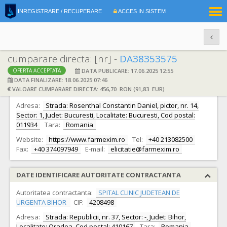
|
INREGISTRARE / RECUPERARE
ACCES IN SISTEM
RO
EN
cumparare directa: [nr] -
DA38353575
DATA PUBLICARE: 17.06.2025 12:55
OFERTA ACCEPTATA
DATE IDENTIFICARE OFERTANT
DATA FINALIZARE: 18.06.2025 07:46
VALOARE CUMPARARE DIRECTA: 456,70 RON (91,83 EUR)
Ofertant:
S.C. FARMEXIM S.A. S.A.
CIF:
335278
Adresa:
Strada: Rosenthal Constantin Daniel, pictor, nr. 14,
Sector: 1, Judet: Bucuresti, Localitate: Bucuresti, Cod postal:
011934
Tara:
Romania
Website:
https://www.farmexim.ro
Tel:
+40 213082500
Fax:
+40 374097949
E-mail:
elicitatie@farmexim.ro
DATE IDENTIFICARE AUTORITATE CONTRACTANTA
Autoritatea contractanta:
SPITAL CLINIC JUDETEAN DE
URGENTA BIHOR
CIF:
4208498
Adresa:
Strada: Republicii, nr. 37, Sector: -, Judet: Bihor,
Localitate: Oradea, Cod postal: 410167
Tara:
Romania