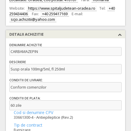
Website:
https://www.spitaljudetean-oradea.ro
Tel:
+40
259434406
Fax:
+40 259417169
E-mail:
scjo.achizitii@yahoo.com
DETALII ACHIZITIE
DENUMIRE ACHIZITIE
CARBAMAZEPIN
DESCRIERE
Susp orala 100mg/5ml, fl 250ml
CONDITII DE LIVRARE:
Conform comenzilor
CONDITII DE PLATA:
60 zile
Cod si denumire CPV
33661300-4 - Antiepileptice (Rev.2)
Tip de contract
Furnizare