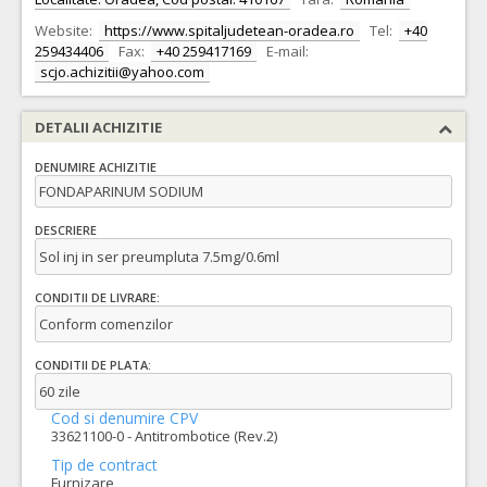
Website:
https://www.spitaljudetean-oradea.ro
Tel:
+40
259434406
Fax:
+40 259417169
E-mail:
scjo.achizitii@yahoo.com
DETALII ACHIZITIE
DENUMIRE ACHIZITIE
FONDAPARINUM SODIUM
DESCRIERE
Sol inj in ser preumpluta 7.5mg/0.6ml
CONDITII DE LIVRARE:
Conform comenzilor
CONDITII DE PLATA:
60 zile
Cod si denumire CPV
33621100-0 - Antitrombotice (Rev.2)
Tip de contract
Furnizare