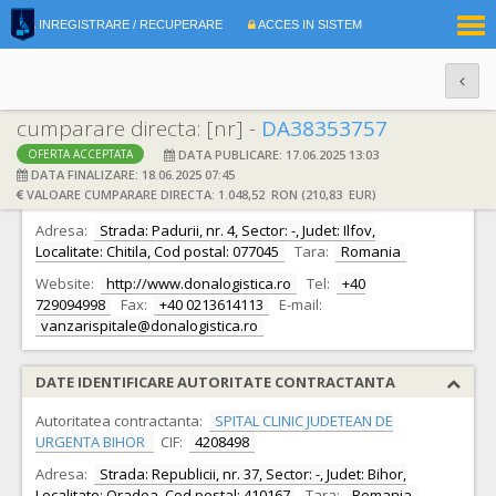
|
INREGISTRARE / RECUPERARE
ACCES IN SISTEM
RO
EN
cumparare directa: [nr] -
DA38353757
DATA PUBLICARE: 17.06.2025 13:03
OFERTA ACCEPTATA
DATE IDENTIFICARE OFERTANT
DATA FINALIZARE: 18.06.2025 07:45
VALOARE CUMPARARE DIRECTA: 1.048,52 RON (210,83 EUR)
Ofertant:
S.C. DONA. LOGISTICA S.A.
CIF:
3596251
Adresa:
Strada: Padurii, nr. 4, Sector: -, Judet: Ilfov,
Localitate: Chitila, Cod postal: 077045
Tara:
Romania
Website:
http://www.donalogistica.ro
Tel:
+40
729094998
Fax:
+40 0213614113
E-mail:
vanzarispitale@donalogistica.ro
DATE IDENTIFICARE AUTORITATE CONTRACTANTA
Autoritatea contractanta:
SPITAL CLINIC JUDETEAN DE
URGENTA BIHOR
CIF:
4208498
Adresa:
Strada: Republicii, nr. 37, Sector: -, Judet: Bihor,
Localitate: Oradea, Cod postal: 410167
Tara:
Romania