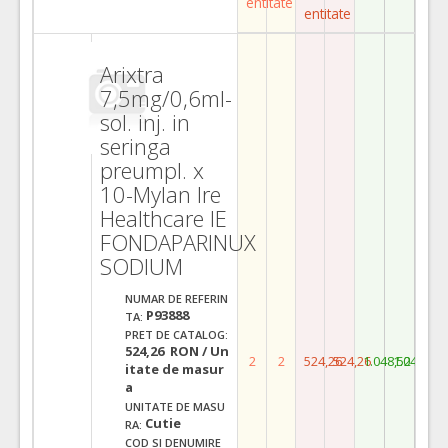
entitate
entitate
Arixtra
7,5mg/0,6ml-
sol. inj. in
seringa
preumpl. x
10-Mylan Ire
Healthcare IE
FONDAPARINUX
SODIUM
NUMAR DE REFERIN
P93888
TA:
PRET DE CATALOG:
524,26 RON / Un
2
2
524,26
524,26
1.048,52
1.048,52
itate de masur
a
UNITATE DE MASU
Cutie
RA:
COD SI DENUMIRE