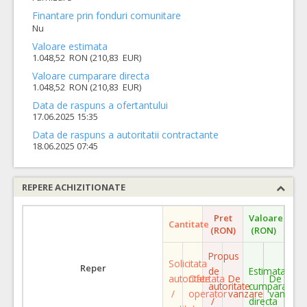
Finantare prin fonduri comunitare
Nu
Valoare estimata
1.048,52 RON (210,83 EUR)
Valoare cumparare directa
1.048,52 RON (210,83 EUR)
Data de raspuns a ofertantului
17.06.2025 15:35
Data de raspuns a autoritatii contractante
18.06.2025 07:45
REPERE ACHIZITIONATE
Pret
Valoare
Cantitate
(RON)
(RON)
Propus
Solicitata
Reper
de
Estimata
autoritate
Ofertata
De
De
autoritate
cumparare
/
operator
vanzare
vanzare
/
directa