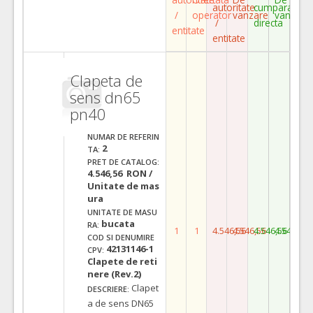
autoritate
cumparare
/
operator
vanzare
vanzare
/
directa
entitate
entitate
Clapeta de
sens dn65
pn40
NUMAR DE REFERIN
2
TA:
PRET DE CATALOG:
4.546,56 RON /
Unitate de mas
ura
UNITATE DE MASU
bucata
RA:
1
1
4.546,56
4.546,56
4.546,56
4.546,56
COD SI DENUMIRE
42131146-1
CPV:
Clapete de reti
nere (Rev.2)
Clapet
DESCRIERE:
a de sens DN65