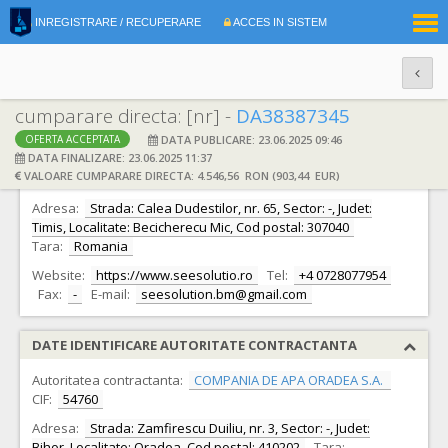
|
INREGISTRARE / RECUPERARE
ACCES IN SISTEM
RO
EN
cumparare directa: [nr] -
DA38387345
DATA PUBLICARE: 23.06.2025 09:46
OFERTA ACCEPTATA
DATE IDENTIFICARE OFERTANT
DATA FINALIZARE: 23.06.2025 11:37
VALOARE CUMPARARE DIRECTA: 4.546,56 RON (903,44 EUR)
Ofertant:
S.C. SEE SOLUTION BM S.R.L.
CIF:
43074419
Adresa:
Strada: Calea Dudestilor, nr. 65, Sector: -, Judet:
Timis, Localitate: Becicherecu Mic, Cod postal: 307040
Tara:
Romania
Website:
https://www.seesolutio.ro
Tel:
+4 0728077954
Fax:
-
E-mail:
seesolution.bm@gmail.com
DATE IDENTIFICARE AUTORITATE CONTRACTANTA
Autoritatea contractanta:
COMPANIA DE APA ORADEA S.A.
CIF:
54760
Adresa:
Strada: Zamfirescu Duiliu, nr. 3, Sector: -, Judet:
Bihor, Localitate: Oradea, Cod postal: 410202
Tara: