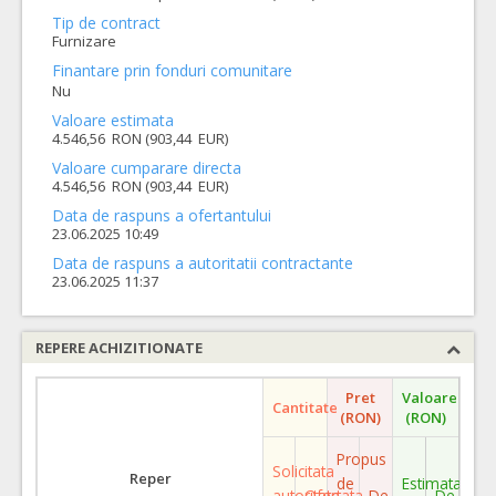
Tip de contract
Furnizare
Finantare prin fonduri comunitare
Nu
Valoare estimata
4.546,56 RON (903,44 EUR)
Valoare cumparare directa
4.546,56 RON (903,44 EUR)
Data de raspuns a ofertantului
23.06.2025 10:49
Data de raspuns a autoritatii contractante
23.06.2025 11:37
REPERE ACHIZITIONATE
Pret
Valoare
Cantitate
(RON)
(RON)
Propus
Solicitata
Reper
de
Estimata
autoritate
Ofertata
De
De