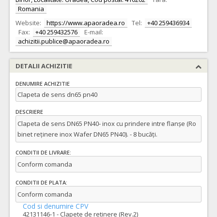
Romania
Website:
https://www.apaoradea.ro
Tel:
+40 259436934
Fax:
+40 259432576
E-mail:
achizitii.publice@apaoradea.ro
DETALII ACHIZITIE
DENUMIRE ACHIZITIE
Clapeta de sens dn65 pn40
DESCRIERE
Clapeta de sens DN65 PN40- inox cu prindere intre flanșe (Ro
binet reținere inox Wafer DN65 PN40). - 8 bucăți.
CONDITII DE LIVRARE:
Conform comanda
CONDITII DE PLATA:
Conform comanda
Cod si denumire CPV
42131146-1 - Clapete de retinere (Rev.2)