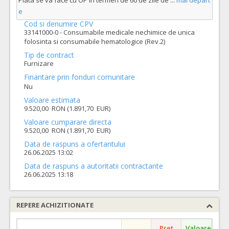
Plata se va face cu OP in termen de 60 de zile de
...
mai depart
e
Cod si denumire CPV
33141000-0 - Consumabile medicale nechimice de unica
folosinta si consumabile hematologice (Rev.2)
Tip de contract
Furnizare
Finantare prin fonduri comunitare
Nu
Valoare estimata
9.520,00 RON (1.891,70 EUR)
Valoare cumparare directa
9.520,00 RON (1.891,70 EUR)
Data de raspuns a ofertantului
26.06.2025 13:02
Data de raspuns a autoritatii contractante
26.06.2025 13:18
REPERE ACHIZITIONATE
Pret
Valoare