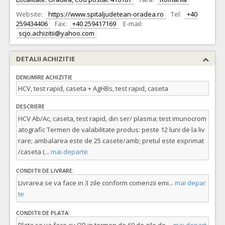
Website:
https://www.spitaljudetean-oradea.ro
Tel:
+40
259434406
Fax:
+40 259417169
E-mail:
scjo.achizitii@yahoo.com
DETALII ACHIZITIE
DENUMIRE ACHIZITIE
HCV, test rapid, caseta + AgHBs, test rapid, caseta
DESCRIERE
HCV Ab/Ac, caseta, test rapid, din ser/ plasma; test imunocrom
atografic Termen de valabilitate produs: peste 12 luni de la liv
rare; ambalarea este de 25 casete/amb; pretul este exprimat
/caseta (
...
mai departe
CONDITII DE LIVRARE:
Livrarea se va face in 3 zile conform comenzii emi
...
mai depar
te
CONDITII DE PLATA: