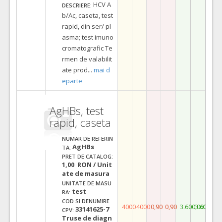
HCV A
DESCRIERE:
b/Ac, caseta, test
rapid, din ser/ pl
asma; test imuno
cromatografic Te
rmen de valabilit
ate prod
...
mai d
eparte
AgHBs, test
rapid, caseta
NUMAR DE REFERIN
AgHBs
TA:
PRET DE CATALOG:
1,00 RON / Unit
ate de masura
UNITATE DE MASU
test
RA:
COD SI DENUMIRE
4000
4000
0,90
0,90
3.600,00
3.600,00
33141625-7
CPV:
Truse de diagn