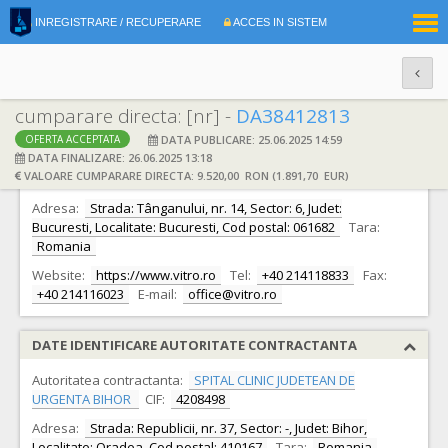
|
INREGISTRARE / RECUPERARE
ACCES IN SISTEM
RO
EN
cumparare directa: [nr] -
DA38412813
DATA PUBLICARE: 25.06.2025 14:59
OFERTA ACCEPTATA
DATE IDENTIFICARE OFERTANT
DATA FINALIZARE: 26.06.2025 13:18
VALOARE CUMPARARE DIRECTA: 9.520,00 RON (1.891,70 EUR)
Ofertant:
S.C. VitroBioChem S.R.L.
CIF:
13794965
Adresa:
Strada: Tânganului, nr. 14, Sector: 6, Judet:
Bucuresti, Localitate: Bucuresti, Cod postal: 061682
Tara:
Romania
Website:
https://www.vitro.ro
Tel:
+40 214118833
Fax:
+40 214116023
E-mail:
office@vitro.ro
DATE IDENTIFICARE AUTORITATE CONTRACTANTA
Autoritatea contractanta:
SPITAL CLINIC JUDETEAN DE
URGENTA BIHOR
CIF:
4208498
Adresa:
Strada: Republicii, nr. 37, Sector: -, Judet: Bihor,
Localitate: Oradea, Cod postal: 410167
Tara:
Romania