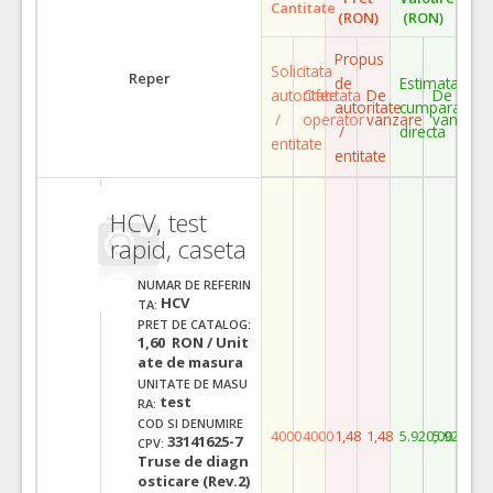
Cantitate
(RON)
(RON)
Propus
Solicitata
Reper
de
Estimata
autoritate
Ofertata
De
De
autoritate
cumparare
/
operator
vanzare
vanzare
/
directa
entitate
entitate
HCV, test
rapid, caseta
NUMAR DE REFERIN
HCV
TA:
PRET DE CATALOG:
1,60 RON / Unit
ate de masura
UNITATE DE MASU
test
RA:
COD SI DENUMIRE
4000
4000
1,48
1,48
5.920,00
5.920,00
33141625-7
CPV:
Truse de diagn
osticare (Rev.2)