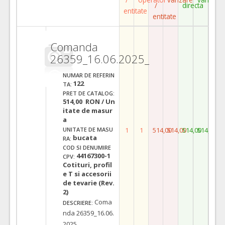
/
directa
entitate
entitate
Comanda
26359_16.06.2025_
NUMAR DE REFERIN
122
TA:
PRET DE CATALOG:
514,00 RON / Un
itate de masur
a
1
1
514,00
514,00
514,00
514,00
UNITATE DE MASU
bucata
RA:
COD SI DENUMIRE
44167300-1
CPV:
Cotituri, profil
e T si accesorii
de tevarie (Rev.
2)
Coma
DESCRIERE:
nda 26359_16.06.
2025