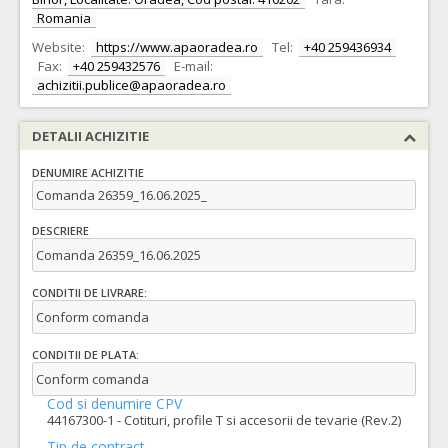
Romania
Website:
https://www.apaoradea.ro
Tel:
+40 259436934
Fax:
+40 259432576
E-mail:
achizitii.publice@apaoradea.ro
DETALII ACHIZITIE
DENUMIRE ACHIZITIE
Comanda 26359_16.06.2025_
DESCRIERE
Comanda 26359_16.06.2025
CONDITII DE LIVRARE:
Conform comanda
CONDITII DE PLATA:
Conform comanda
Cod si denumire CPV
44167300-1 - Cotituri, profile T si accesorii de tevarie (Rev.2)
Tip de contract