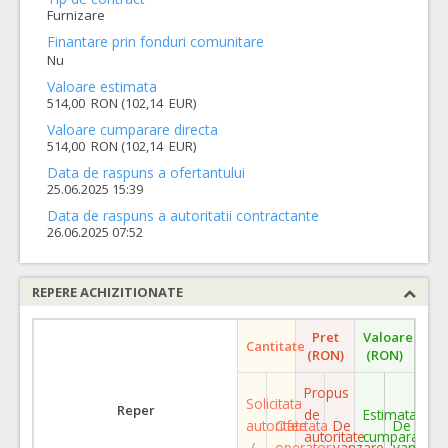
Furnizare
Finantare prin fonduri comunitare
Nu
Valoare estimata
514,00 RON (102,14 EUR)
Valoare cumparare directa
514,00 RON (102,14 EUR)
Data de raspuns a ofertantului
25.06.2025 15:39
Data de raspuns a autoritatii contractante
26.06.2025 07:52
REPERE ACHIZITIONATE
Pret
Valoare
Cantitate
(RON)
(RON)
Propus
Solicitata
Reper
de
Estimata
autoritate
Ofertata
De
De
autoritate
cumparare
/
operator
vanzare
vanzare