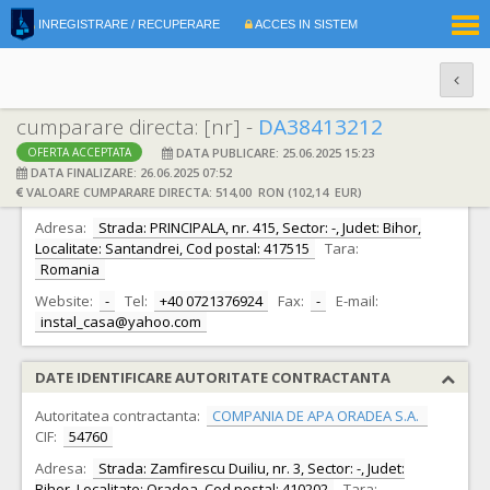
|
INREGISTRARE / RECUPERARE
ACCES IN SISTEM
RO
EN
cumparare directa: [nr] -
DA38413212
DATA PUBLICARE: 25.06.2025 15:23
OFERTA ACCEPTATA
DATE IDENTIFICARE OFERTANT
DATA FINALIZARE: 26.06.2025 07:52
VALOARE CUMPARARE DIRECTA: 514,00 RON (102,14 EUR)
Ofertant:
S.C. INSTAL CASA S.R.L.
CIF:
14666999
Adresa:
Strada: PRINCIPALA, nr. 415, Sector: -, Judet: Bihor,
Localitate: Santandrei, Cod postal: 417515
Tara:
Romania
Website:
-
Tel:
+40 0721376924
Fax:
-
E-mail:
instal_casa@yahoo.com
DATE IDENTIFICARE AUTORITATE CONTRACTANTA
Autoritatea contractanta:
COMPANIA DE APA ORADEA S.A.
CIF:
54760
Adresa:
Strada: Zamfirescu Duiliu, nr. 3, Sector: -, Judet:
Bihor, Localitate: Oradea, Cod postal: 410202
Tara: