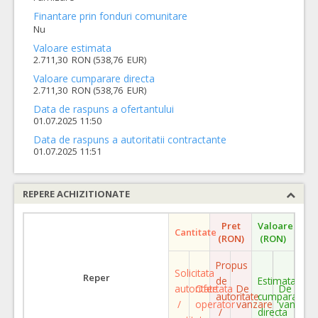
Finantare prin fonduri comunitare
Nu
Valoare estimata
2.711,30 RON (538,76 EUR)
Valoare cumparare directa
2.711,30 RON (538,76 EUR)
Data de raspuns a ofertantului
01.07.2025 11:50
Data de raspuns a autoritatii contractante
01.07.2025 11:51
REPERE ACHIZITIONATE
Pret
Valoare
Cantitate
(RON)
(RON)
Propus
Solicitata
Reper
de
Estimata
autoritate
Ofertata
De
De
autoritate
cumparare
/
operator
vanzare
vanzare
/
directa