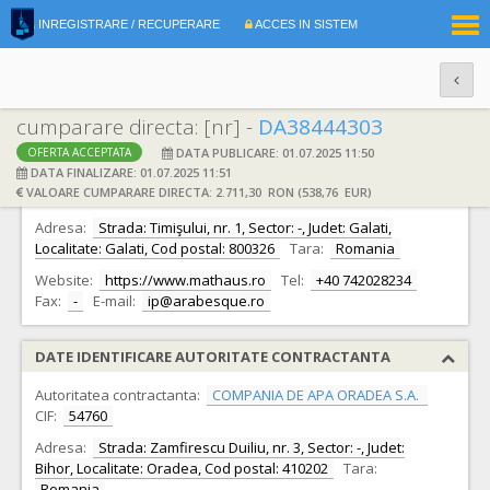
|
INREGISTRARE / RECUPERARE
ACCES IN SISTEM
RO
EN
cumparare directa: [nr] -
DA38444303
DATA PUBLICARE: 01.07.2025 11:50
OFERTA ACCEPTATA
DATE IDENTIFICARE OFERTANT
DATA FINALIZARE: 01.07.2025 11:51
VALOARE CUMPARARE DIRECTA: 2.711,30 RON (538,76 EUR)
Ofertant:
S.C. ARABESQUE S.R.L.
CIF:
5340801
Adresa:
Strada: Timişului, nr. 1, Sector: -, Judet: Galati,
Localitate: Galati, Cod postal: 800326
Tara:
Romania
Website:
https://www.mathaus.ro
Tel:
+40 742028234
Fax:
-
E-mail:
ip@arabesque.ro
DATE IDENTIFICARE AUTORITATE CONTRACTANTA
Autoritatea contractanta:
COMPANIA DE APA ORADEA S.A.
CIF:
54760
Adresa:
Strada: Zamfirescu Duiliu, nr. 3, Sector: -, Judet:
Bihor, Localitate: Oradea, Cod postal: 410202
Tara:
Romania