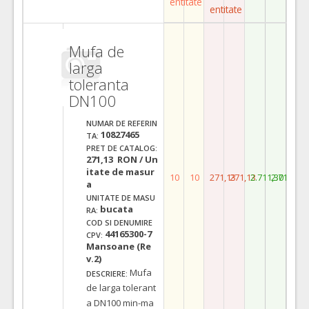
entitate
entitate
Mufa de
larga
toleranta
DN100
NUMAR DE REFERIN
10827465
TA:
PRET DE CATALOG:
271,13 RON / Un
itate de masur
10
10
271,13
271,13
2.711,30
2.711,30
a
UNITATE DE MASU
bucata
RA:
COD SI DENUMIRE
44165300-7
CPV:
Mansoane (Re
v.2)
Mufa
DESCRIERE:
de larga tolerant
a DN100 min-ma