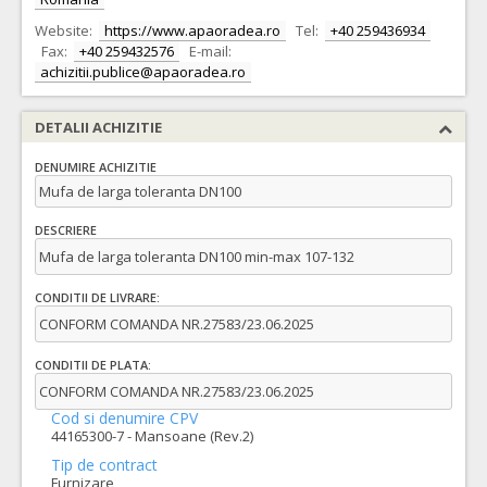
Website:
https://www.apaoradea.ro
Tel:
+40 259436934
Fax:
+40 259432576
E-mail:
achizitii.publice@apaoradea.ro
DETALII ACHIZITIE
DENUMIRE ACHIZITIE
Mufa de larga toleranta DN100
DESCRIERE
Mufa de larga toleranta DN100 min-max 107-132
CONDITII DE LIVRARE:
CONFORM COMANDA NR.27583/23.06.2025
CONDITII DE PLATA:
CONFORM COMANDA NR.27583/23.06.2025
Cod si denumire CPV
44165300-7 - Mansoane (Rev.2)
Tip de contract
Furnizare