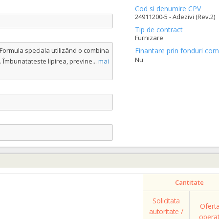
Cod si denumire CPV
24911200-5 - Adezivi (Rev.2)
Tip de contract
Furnizare
t. Formula speciala utilizând o combina
Finantare prin fonduri com
Nu
vi. Îmbunatateste lipirea, previne
...
mai
Cantitate
Solicitata
Ofert
autoritate /
opera