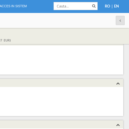
|
ACCES IN SISTEM
RO
EN
87 EUR)