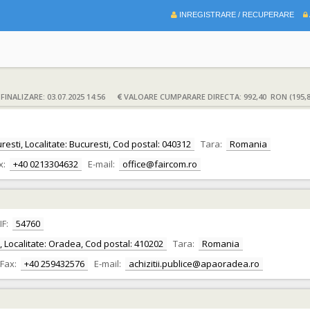
INREGISTRARE / RECUPERARE
INALIZARE: 03.07.2025 14:56
VALOARE CUMPARARE DIRECTA: 992,40 RON (195,
uresti, Localitate: Bucuresti, Cod postal: 040312
Tara:
Romania
x:
+40 0213304632
E-mail:
office@faircom.ro
IF:
54760
or, Localitate: Oradea, Cod postal: 410202
Tara:
Romania
Fax:
+40 259432576
E-mail:
achizitii.publice@apaoradea.ro