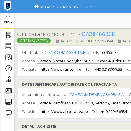
Acasa
Vizualizare achizitie
E - LICITATIE
MENIU
cumparare directa: [nr] -
DA38466368
DATA PUBLICARE: 03.07.2025 14:44
DATA F
OFERTA ACCEPTATA
DATE IDENTIFICARE OFERTANT
Ofertant:
S.C. FAIR COM AGENTI S.R.L.
CIF:
6635568
Adresa:
Strada: Şincai Gheorghe, nr. 9A, Sector: 4, Judet: Buc
Website:
https://www.faircom.ro
Tel:
+40 0213304633
Fa
DATE IDENTIFICARE AUTORITATE CONTRACTANTA
Autoritatea contractanta:
COMPANIA DE APA ORADEA S.A.
C
Adresa:
Strada: Zamfirescu Duiliu, nr. 3, Sector: -, Judet: Bih
Website:
https://www.apaoradea.ro
Tel:
+40 259436934
DETALII ACHIZITIE