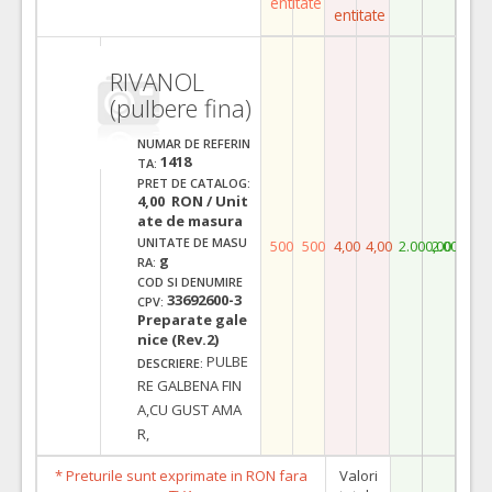
entitate
entitate
RIVANOL
(pulbere fina)
NUMAR DE REFERIN
1418
TA:
PRET DE CATALOG:
4,00 RON / Unit
ate de masura
UNITATE DE MASU
500
500
4,00
4,00
2.000,00
2.000,00
g
RA:
COD SI DENUMIRE
33692600-3
CPV:
Preparate gale
nice (Rev.2)
PULBE
DESCRIERE:
RE GALBENA FIN
A,CU GUST AMA
R,
* Preturile sunt exprimate in RON fara
Valori