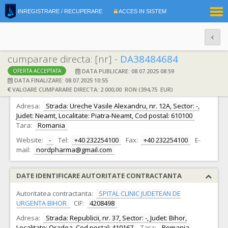
|
INREGISTRARE / RECUPERARE
ACCES IN SISTEM
RO
EN
cumparare directa: [nr] -
DA38484684
DATA PUBLICARE: 08.07.2025 08:59
OFERTA ACCEPTATA
DATE IDENTIFICARE OFERTANT
DATA FINALIZARE: 08.07.2025 10:55
VALOARE CUMPARARE DIRECTA: 2.000,00 RON (394,75 EUR)
Ofertant:
S.C. NORD PHARMA S.R.L. S.R.L.
CIF:
14477809
Adresa:
Strada: Ureche Vasile Alexandru, nr. 12A, Sector: -,
Judet: Neamt, Localitate: Piatra-Neamt, Cod postal: 610100
Tara:
Romania
Website:
-
Tel:
+40 232254100
Fax:
+40 232254100
E-
mail:
nordpharma@gmail.com
DATE IDENTIFICARE AUTORITATE CONTRACTANTA
Autoritatea contractanta:
SPITAL CLINIC JUDETEAN DE
URGENTA BIHOR
CIF:
4208498
Adresa:
Strada: Republicii, nr. 37, Sector: -, Judet: Bihor,
Localitate: Oradea, Cod postal: 410167
Tara:
Romania