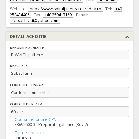
Website:
https://www.spitaljudetean-oradea.ro
Tel:
+40
259434406
Fax:
+40 259417169
E-mail:
scjo.achizitii@yahoo.com
DETALII ACHIZITIE
DENUMIRE ACHIZITIE
RIVANOL pulbere
DESCRIERE
Subst farm
CONDITII DE LIVRARE:
Conform comenzilor
CONDITII DE PLATA:
60 zile
Cod si denumire CPV
33692600-3 - Preparate galenice (Rev.2)
Tip de contract
Furnizare