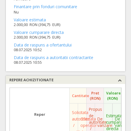
Finantare prin fonduri comunitare
Nu
Valoare estimata
2.000,00 RON (394,75 EUR)
Valoare cumparare directa
2.000,00 RON (394,75 EUR)
Data de raspuns a ofertantului
08.07.2025 10:52
Data de raspuns a autoritatii contractante
08.07.2025 10:55
REPERE ACHIZITIONATE
Pret
Valoare
Cantitate
(RON)
(RON)
Propus
Solicitata
Reper
de
Estimata
autoritate
Ofertata
De
De
autoritate
cumparare
/
operator
vanzare
vanzare
/
directa