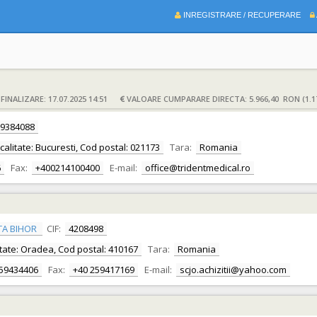
INREGISTRARE / RECUPERARE
INALIZARE: 17.07.2025 14:51
VALOARE CUMPARARE DIRECTA: 5.966,40 RON (1.1
9384088
Localitate: Bucuresti, Cod postal: 021173
Tara:
Romania
6
Fax:
+400214100400
E-mail:
office@tridentmedical.ro
TA BIHOR
CIF:
4208498
alitate: Oradea, Cod postal: 410167
Tara:
Romania
259434406
Fax:
+40 259417169
E-mail:
scjo.achizitii@yahoo.com