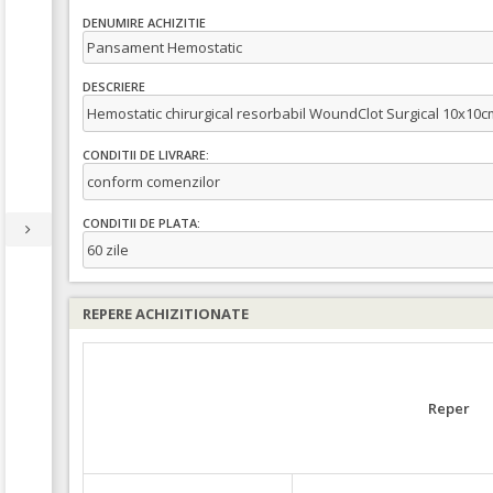
DENUMIRE ACHIZITIE
Pansament Hemostatic
DESCRIERE
Hemostatic chirurgical resorbabil WoundClot Surgical 10x10c
CONDITII DE LIVRARE:
conform comenzilor
CONDITII DE PLATA:
60 zile
REPERE ACHIZITIONATE
Reper