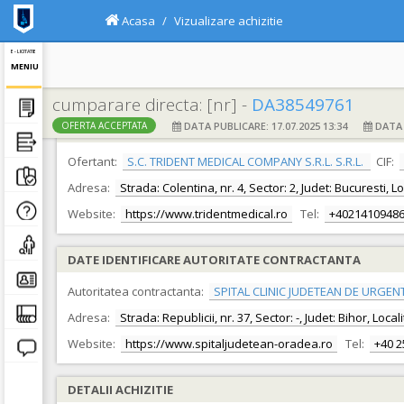
Acasa
Vizualizare achizitie
E - LICITATIE
MENIU
cumparare directa: [nr] -
DA38549761
DATA PUBLICARE: 17.07.2025 13:34
DATA F
OFERTA ACCEPTATA
DATE IDENTIFICARE OFERTANT
Ofertant:
S.C. TRIDENT MEDICAL COMPANY S.R.L. S.R.L.
CIF:
Adresa:
Strada: Colentina, nr. 4, Sector: 2, Judet: Bucuresti, 
Website:
https://www.tridentmedical.ro
Tel:
+4021410948
DATE IDENTIFICARE AUTORITATE CONTRACTANTA
Autoritatea contractanta:
SPITAL CLINIC JUDETEAN DE URGEN
Adresa:
Strada: Republicii, nr. 37, Sector: -, Judet: Bihor, Loc
Website:
https://www.spitaljudetean-oradea.ro
Tel:
+40 
DETALII ACHIZITIE