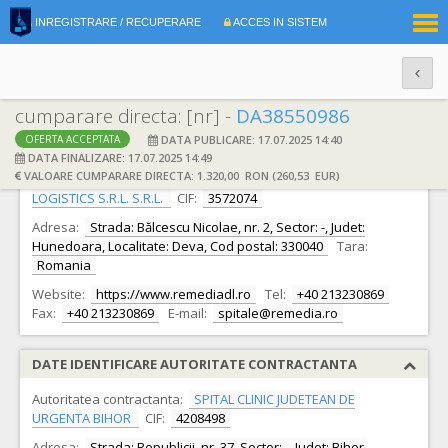
|
INREGISTRARE / RECUPERARE
ACCES IN SISTEM
RO
EN
cumparare directa: [nr] -
DA38550986
DATA PUBLICARE: 17.07.2025 14:40
OFERTA ACCEPTATA
DATE IDENTIFICARE OFERTANT
DATA FINALIZARE: 17.07.2025 14:49
VALOARE CUMPARARE DIRECTA: 1.320,00 RON (260,53 EUR)
Ofertant:
S.C. FARMACEUTICA REMEDIA DISTRIBUTION &
LOGISTICS S.R.L. S.R.L.
CIF:
3572074
Adresa:
Strada: Bălcescu Nicolae, nr. 2, Sector: -, Judet:
Hunedoara, Localitate: Deva, Cod postal: 330040
Tara:
Romania
Website:
https://www.remediadl.ro
Tel:
+40 213230869
Fax:
+40 213230869
E-mail:
spitale@remedia.ro
DATE IDENTIFICARE AUTORITATE CONTRACTANTA
Autoritatea contractanta:
SPITAL CLINIC JUDETEAN DE
URGENTA BIHOR
CIF:
4208498
Adresa:
Strada: Republicii, nr. 37, Sector: -, Judet: Bihor,