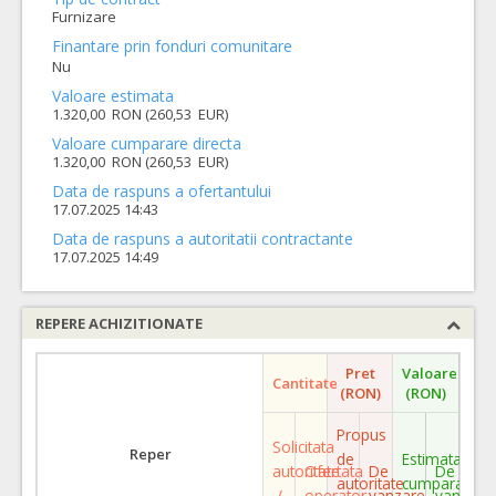
Furnizare
Finantare prin fonduri comunitare
Nu
Valoare estimata
1.320,00 RON (260,53 EUR)
Valoare cumparare directa
1.320,00 RON (260,53 EUR)
Data de raspuns a ofertantului
17.07.2025 14:43
Data de raspuns a autoritatii contractante
17.07.2025 14:49
REPERE ACHIZITIONATE
Pret
Valoare
Cantitate
(RON)
(RON)
Propus
Solicitata
Reper
de
Estimata
autoritate
Ofertata
De
De
autoritate
cumparare
/
operator
vanzare
vanzare