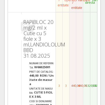
/
directa
entitate
entitate
RAPIBLOC 20
mg/2 ml x
Cutie cu 5
fiole x 3
ml,LANDIOLOLUM
BBD
31.08.2025
NUMAR DE REFERIN
W66025001
TA:
PRET DE CATALOG:
440,00 RON / Un
itate de masur
a
3
3
440,00
440,00
1.320,00
1.320,00
UNITATE DE MASU
CUTIE 5 FIOL
RA:
E X 3 ML
COD SI DENUMIRE
33690000-3