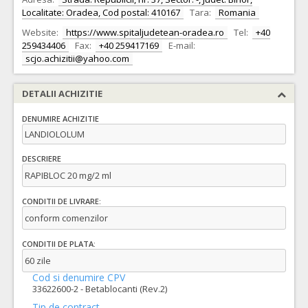
Localitate: Oradea, Cod postal: 410167
Tara:
Romania
Website:
https://www.spitaljudetean-oradea.ro
Tel:
+40
259434406
Fax:
+40 259417169
E-mail:
scjo.achizitii@yahoo.com
DETALII ACHIZITIE
DENUMIRE ACHIZITIE
LANDIOLOLUM
DESCRIERE
RAPIBLOC 20 mg/2 ml
CONDITII DE LIVRARE:
conform comenzilor
CONDITII DE PLATA:
60 zile
Cod si denumire CPV
33622600-2 - Betablocanti (Rev.2)
Tip de contract