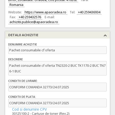
Romania
Website:
https://www.apaoradea.ro
Tel:
+40 259436934
Fax:
+40 259432576
E-mail:
achizitii.publice@apaoradea.ro
DETALII ACHIZITIE
DENUMIRE ACHIZITIE
Pachet consumabile cf oferta
DESCRIERE
Pachet consumabile cf oferta TN2320-2 BUC TK1170-2 BUC TN7
6-1 BUC
CONDITII DE LIVRARE:
CONFORM COMANDA 32773/24.07.2025
CONDITII DE PLATA:
CONFORM COMANDA 32773/24.07.2025
Cod si denumire CPV
30125100-2 - Cartuse de toner (Rev.2)