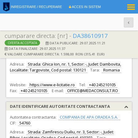
|
INREGISTRARE / RECUPERARE
ACCES IN SISTEM
RO
EN
cumparare directa: [nr] -
DA38610917
DATA PUBLICARE: 29.07.2025 11:21
OFERTA ACCEPTATA
DATE IDENTIFICARE OFERTANT
DATA FINALIZARE: 29.07.2025 11:37
VALOARE CUMPARARE DIRECTA: 1.598,00 RON (315,41 EUR)
Ofertant:
S.C. MEDA CONSULT S.R.L.
CIF:
15730038
Adresa:
Strada: Ghica Ion, nr. 1, Sector: -, Judet: Dambovita,
Localitate: Targoviste, Cod postal: 130121
Tara:
Romania
Website:
https://www.e-licitatie.ro
Tel:
+40 245210105
Fax:
+40 245210105
E-mail:
OFFICE@MEDACONSULT.RO
DATE IDENTIFICARE AUTORITATE CONTRACTANTA
Autoritatea contractanta:
COMPANIA DE APA ORADEA S.A.
CIF:
54760
Adresa:
Strada: Zamfirescu Duiliu, nr. 3, Sector: -, Judet:
Bihor, Localitate: Oradea, Cod postal: 410202
Tara: