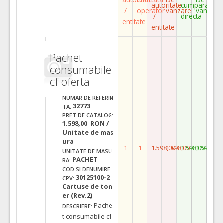
autoritate
cumparare
/
operator
vanzare
vanzare
/
directa
entitate
entitate
Pachet
consumabile
cf oferta
NUMAR DE REFERIN
32773
TA:
PRET DE CATALOG:
1.598,00 RON /
Unitate de mas
ura
1
1
1.598,00
1.598,00
1.598,00
1.598,00
UNITATE DE MASU
PACHET
RA:
COD SI DENUMIRE
30125100-2
CPV:
Cartuse de ton
er (Rev.2)
Pache
DESCRIERE:
t consumabile cf