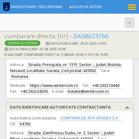
|
INREGISTRARE / RECUPERARE
ACCES IN SISTEM
RO
EN
cumparare directa: [nr] -
DA38623766
DATA PUBLICARE: 30.07.2025 14:05
OFERTA ACCEPTATA
DATE IDENTIFICARE OFERTANT
DATA FINALIZARE: 01.08.2025 10:00
VALOARE CUMPARARE DIRECTA: 9.484,00 RON (1.871,90 EUR)
Ofertant:
S.C. WINTER COM S.R.L. S.R.L.
CIF:
7702347
Adresa:
Strada: Principala, nr. 131F, Sector: -, Judet: Bistrita-
Nasaud, Localitate: Sarata, Cod postal: 420002
Tara:
Romania
Website:
https://www.wintercom.ro
Tel:
+40 263210440
Fax:
+40 263234030
E-mail:
licitatie@wintercom.ro
DATE IDENTIFICARE AUTORITATE CONTRACTANTA
Autoritatea contractanta:
COMPANIA DE APA ORADEA S.A.
CIF:
54760
Adresa:
Strada: Zamfirescu Duiliu, nr. 3, Sector: -, Judet:
Bihor, Localitate: Oradea, Cod postal: 410202
Tara: