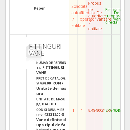
Propus
Solicitata
Reper
de
Estimata
autoritate
Ofertata
De
De
autoritate
cumparare
/
operator
vanzare
vanzare
/
directa
entitate
entitate
FITTINGURI
VANE
NUMAR DE REFERIN
FITTINGURI
TA:
VANE
PRET DE CATALOG:
9.484,00 RON /
Unitate de mas
ura
UNITATE DE MASU
PACHET
RA:
COD SI DENUMIRE
1
1
9.484,00
9.484,00
9.484,00
9.484,00
42131200-8
CPV:
Vane definite d
upa tipul de fa
bricatie (Rev.2)