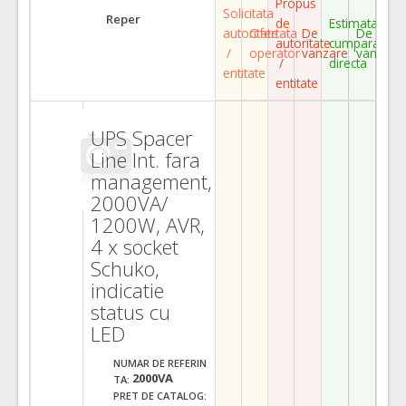
Propus
Solicitata
Reper
de
Estimata
autoritate
Ofertata
De
De
autoritate
cumparare
/
operator
vanzare
vanzare
/
directa
entitate
entitate
UPS Spacer
Line Int. fara
management,
2000VA/
1200W, AVR,
4 x socket
Schuko,
indicatie
status cu
LED
NUMAR DE REFERIN
2000VA
TA:
PRET DE CATALOG: