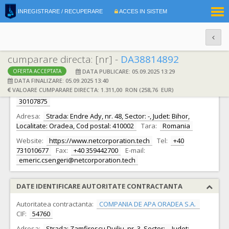
|
INREGISTRARE / RECUPERARE
ACCES IN SISTEM
RO
EN
cumparare directa: [nr] -
DA38814892
DATA PUBLICARE: 05.09.2025 13:29
OFERTA ACCEPTATA
DATE IDENTIFICARE OFERTANT
DATA FINALIZARE: 05.09.2025 13:40
VALOARE CUMPARARE DIRECTA: 1.311,00 RON (258,76 EUR)
Ofertant:
S.C. iNet Corporation Analytics S.R.L.
CIF:
30107875
Adresa:
Strada: Endre Ady, nr. 48, Sector: -, Judet: Bihor,
Localitate: Oradea, Cod postal: 410002
Tara:
Romania
Website:
https://www.netcorporation.tech
Tel:
+40
731010677
Fax:
+40 359442700
E-mail:
emeric.csengeri@netcorporation.tech
DATE IDENTIFICARE AUTORITATE CONTRACTANTA
Autoritatea contractanta:
COMPANIA DE APA ORADEA S.A.
CIF:
54760
Adresa:
Strada: Zamfirescu Duiliu, nr. 3, Sector: -, Judet: