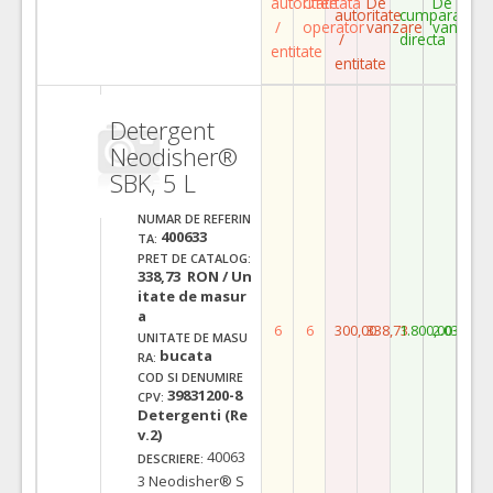
autoritate
Ofertata
De
De
autoritate
cumparare
/
operator
vanzare
vanzare
/
directa
entitate
entitate
Detergent
Neodisher®
SBK, 5 L
NUMAR DE REFERIN
400633
TA:
PRET DE CATALOG:
338,73 RON / Un
itate de masur
a
6
6
300,00
338,73
1.800,00
2.032,38
UNITATE DE MASU
bucata
RA:
COD SI DENUMIRE
39831200-8
CPV:
Detergenti (Re
v.2)
40063
DESCRIERE:
3 Neodisher® S