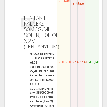
entitate
entitate
FENTANIL
KALCEKS
50MCG/ML
SOL.INJ.10FIOLE
X 2ML
(FENTANYLUM)
NUMAR DE REFERIN
FIMRXFENTK
TA:
200
200
27,40
27,40
5.480,00
5.480,00
AL02
PRET DE CATALOG:
27,40 RON / Uni
tate de masura
UNITATE DE MASU
CUT
RA:
COD SI DENUMIRE
33600000-6
CPV:
Produse farma
ceutice (Rev.2)
AS KAL
DESCRIERE: