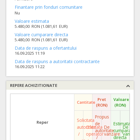
Finantare prin fonduri comunitare
Nu
Valoare estimata
5.480,00 RON (1.081,61 EUR)
Valoare cumparare directa
5.480,00 RON (1.081,61 EUR)
Data de raspuns a ofertantului
16.09.2025 11:19
Data de raspuns a autoritatii contractante
16.09.2025 11:22
REPERE ACHIZITIONATE
Pret
Valoare
Cantitate
(RON)
(RON)
Propus
Solicitata
Reper
de
Estimata
autoritate
Ofertata
De
De
autoritate
cumparare
/
operator
vanzare
vanzare
/
directa