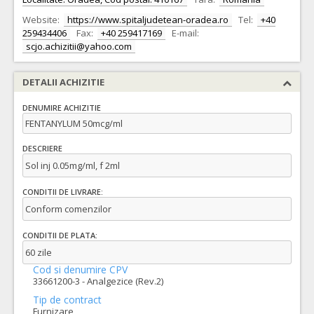
Website:
https://www.spitaljudetean-oradea.ro
Tel:
+40
259434406
Fax:
+40 259417169
E-mail:
scjo.achizitii@yahoo.com
DETALII ACHIZITIE
DENUMIRE ACHIZITIE
FENTANYLUM 50mcg/ml
DESCRIERE
Sol inj 0.05mg/ml, f 2ml
CONDITII DE LIVRARE:
Conform comenzilor
CONDITII DE PLATA:
60 zile
Cod si denumire CPV
33661200-3 - Analgezice (Rev.2)
Tip de contract
Furnizare