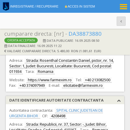
|
INREGISTRARE / RECUPERARE
ACCES IN SISTEM
RO
EN
cumparare directa: [nr] -
DA38873880
DATA PUBLICARE: 16.09.2025 08:50
OFERTA ACCEPTATA
DATE IDENTIFICARE OFERTANT
DATA FINALIZARE: 16.09.2025 11:22
VALOARE CUMPARARE DIRECTA: 5.480,00 RON (1.081,61 EUR)
Ofertant:
S.C. FARMEXIM S.A. S.A.
CIF:
335278
Adresa:
Strada: Rosenthal Constantin Daniel, pictor, nr. 14,
Sector: 1, Judet: Bucuresti, Localitate: Bucuresti, Cod postal:
011934
Tara:
Romania
Website:
https://www.farmexim.ro
Tel:
+40 213082500
Fax:
+40 374097949
E-mail:
elicitatie@farmexim.ro
DATE IDENTIFICARE AUTORITATE CONTRACTANTA
Autoritatea contractanta:
SPITAL CLINIC JUDETEAN DE
URGENTA BIHOR
CIF:
4208498
Adresa:
Strada: Republicii, nr. 37, Sector: -, Judet: Bihor,
Localitate: Oradea, Cod postal: 410167
Tara:
Romania