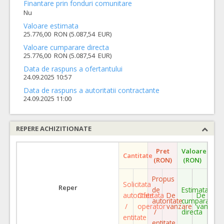
Finantare prin fonduri comunitare
Nu
Valoare estimata
25.776,00 RON (5.087,54 EUR)
Valoare cumparare directa
25.776,00 RON (5.087,54 EUR)
Data de raspuns a ofertantului
24.09.2025 10:57
Data de raspuns a autoritatii contractante
24.09.2025 11:00
REPERE ACHIZITIONATE
Pret
Valoare
Cantitate
(RON)
(RON)
Propus
Solicitata
Reper
de
Estimata
autoritate
Ofertata
De
De
autoritate
cumparare
/
operator
vanzare
vanzare
/
directa
entitate
entitate