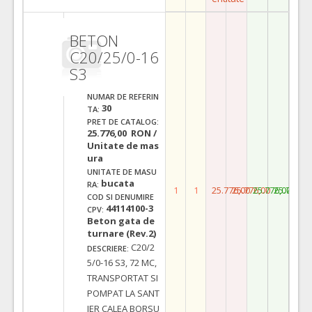
BETON
C20/25/0-16
S3
NUMAR DE REFERIN
30
TA:
PRET DE CATALOG:
25.776,00 RON /
Unitate de mas
ura
UNITATE DE MASU
bucata
RA:
1
1
25.776,00
25.776,00
25.776,00
25.776,0
COD SI DENUMIRE
44114100-3
CPV:
Beton gata de
turnare (Rev.2)
C20/2
DESCRIERE:
5/0-16 S3, 72 MC,
TRANSPORTAT SI
POMPAT LA SANT
IER CALEA BORSU