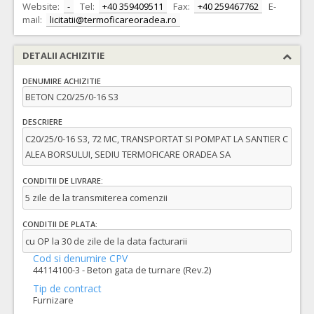
Website:
-
Tel:
+40 359409511
Fax:
+40 259467762
E-
mail:
licitatii@termoficareoradea.ro
DETALII ACHIZITIE
DENUMIRE ACHIZITIE
BETON C20/25/0-16 S3
DESCRIERE
C20/25/0-16 S3, 72 MC, TRANSPORTAT SI POMPAT LA SANTIER C
ALEA BORSULUI, SEDIU TERMOFICARE ORADEA SA
CONDITII DE LIVRARE:
5 zile de la transmiterea comenzii
CONDITII DE PLATA:
cu OP la 30 de zile de la data facturarii
Cod si denumire CPV
44114100-3 - Beton gata de turnare (Rev.2)
Tip de contract
Furnizare