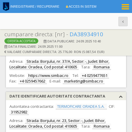
|
INREGISTRARE / RECUPERARE
ACCES IN SISTEM
RO
EN
cumparare directa: [nr] -
DA38934910
DATA PUBLICARE: 24.09.2025 10:40
OFERTA ACCEPTATA
DATE IDENTIFICARE OFERTANT
DATA FINALIZARE: 24.09.2025 11:00
VALOARE CUMPARARE DIRECTA: 25.776,00 RON (5.087,54 EUR)
Ofertant:
S.C. SIMBAC S.A.
CIF:
2717819
Adresa:
Strada: Borşului, nr. 37/A, Sector: -, Judet: Bihor,
Localitate: Oradea, Cod postal: 410605
Tara:
Romania
Website:
https://www.simbac.ro
Tel:
+4 0259477651
Fax:
+4 0259457662
E-mail:
marketing@simbac.ro
DATE IDENTIFICARE AUTORITATE CONTRACTANTA
Autoritatea contractanta:
TERMOFICARE ORADEA S.A.
CIF:
31952982
Adresa:
Strada: Borşului, nr. 23, Sector: -, Judet: Bihor,
Localitate: Oradea, Cod postal: 410605
Tara:
Romania