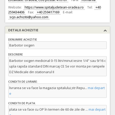
Website:
https://www.spitaljudetean-oradea.ro
Tel:
+40
259434406
Fax:
+40 259417169
E-mail:
scjo.achizitii@yahoo.com
DETALII ACHIZITIE
DENUMIRE ACHIZITIE
Barbotor oxigen
DESCRIERE
Barbotor oxigen medicinal 0-15 litri/minut iesire 1/4" sau 9/16 c
upla rapida standard DIN marcaj CE Se vor monta pe rampele
DZ Medicale din stationarul II
CONDITII DE LIVRARE:
livrarea se va face la magazia spitalului,str.Repu
...
mai depart
e
CONDITII DE PLATA:
plata se va face cu OP în termen de 60 de zile de
...
mai depart