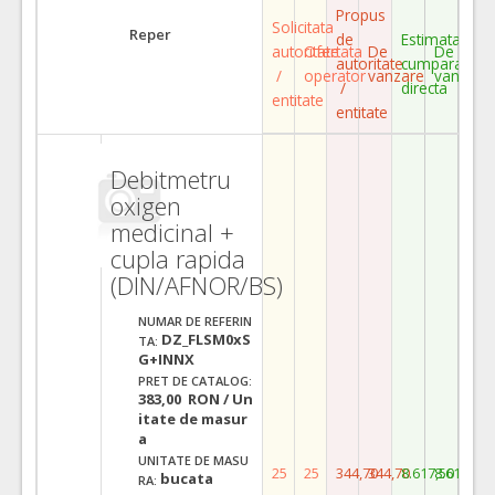
Propus
Solicitata
Reper
de
Estimata
autoritate
Ofertata
De
De
autoritate
cumparare
/
operator
vanzare
vanzare
/
directa
entitate
entitate
Debitmetru
oxigen
medicinal +
cupla rapida
(DIN/AFNOR/BS)
NUMAR DE REFERIN
DZ_FLSM0xS
TA:
G+INNX
PRET DE CATALOG:
383,00 RON / Un
itate de masur
a
UNITATE DE MASU
25
25
344,70
344,70
8.617,50
8.617,50
bucata
RA: