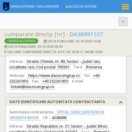
|
INREGISTRARE / RECUPERARE
ACCES IN SISTEM
RO
EN
cumparare directa: [nr] -
DA38991107
DATA PUBLICARE: 01.10.2025 14:46
OFERTA ACCEPTATA
DATE IDENTIFICARE OFERTANT
DATA FINALIZARE: 03.10.2025 08:59
VALOARE CUMPARARE DIRECTA: 8.617,50 RON (1.700,88 EUR)
Ofertant:
S.C. DACORUM GRUP S.R.L.
CIF:
11609301
Adresa:
Strada: Chimiei, nr. 89, Sector: -, Judet: Iasi,
Localitate: Iasi, Cod postal: 700361
Tara:
Romania
Website:
https://www.dacorumgrup.ro
Tel:
+40
232261950
Fax:
+40 232261950
E-mail:
licitatii@dacorumgrup.ro
DATE IDENTIFICARE AUTORITATE CONTRACTANTA
Autoritatea contractanta:
SPITAL CLINIC JUDETEAN DE
URGENTA BIHOR
CIF:
4208498
Adresa:
Strada: Republicii, nr. 37, Sector: -, Judet: Bihor,
Localitate: Oradea, Cod postal: 410167
Tara:
Romania