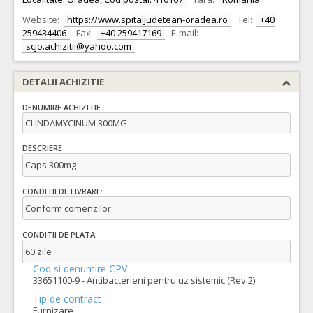
Website:
https://www.spitaljudetean-oradea.ro
Tel:
+40
259434406
Fax:
+40 259417169
E-mail:
scjo.achizitii@yahoo.com
DETALII ACHIZITIE
DENUMIRE ACHIZITIE
CLINDAMYCINUM 300MG
DESCRIERE
Caps 300mg
CONDITII DE LIVRARE:
Conform comenzilor
CONDITII DE PLATA:
60 zile
Cod si denumire CPV
33651100-9 - Antibacterieni pentru uz sistemic (Rev.2)
Tip de contract
Furnizare