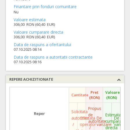
Finantare prin fonduri comunitare
Nu
Valoare estimata
306,00 RON (60,40 EUR)
Valoare cumparare directa
306,00 RON (60,40 EUR)
Data de raspuns a ofertantului
07.10.2025 08:14
Data de raspuns a autoritatii contractante
07.10.2025 08:16
REPERE ACHIZITIONATE
Pret
Valoare
Cantitate
(RON)
(RON)
Propus
Solicitata
Reper
de
Estimata
autoritate
Ofertata
De
De
autoritate
cumparare
/
operator
vanzare
vanzare
/
directa