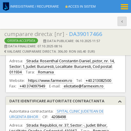
|
INREGISTRARE / RECUPERARE
ACCES IN SISTEM
RO
EN
cumparare directa: [nr] -
DA39017466
DATA PUBLICARE: 06.10.2025 11:57
OFERTA ACCEPTATA
DATE IDENTIFICARE OFERTANT
DATA FINALIZARE: 07.10.2025 08:16
VALOARE CUMPARARE DIRECTA: 306,00 RON (60,40 EUR)
Ofertant:
S.C. FARMEXIM S.A. S.A.
CIF:
335278
Adresa:
Strada: Rosenthal Constantin Daniel, pictor, nr. 14,
Sector: 1, Judet: Bucuresti, Localitate: Bucuresti, Cod postal:
011934
Tara:
Romania
Website:
https://www.farmexim.ro
Tel:
+40 213082500
Fax:
+40 374097949
E-mail:
elicitatie@farmexim.ro
DATE IDENTIFICARE AUTORITATE CONTRACTANTA
Autoritatea contractanta:
SPITAL CLINIC JUDETEAN DE
URGENTA BIHOR
CIF:
4208498
Adresa:
Strada: Republicii, nr. 37, Sector: -, Judet: Bihor,
Localitate: Oradea, Cod postal: 410167
Tara:
Romania