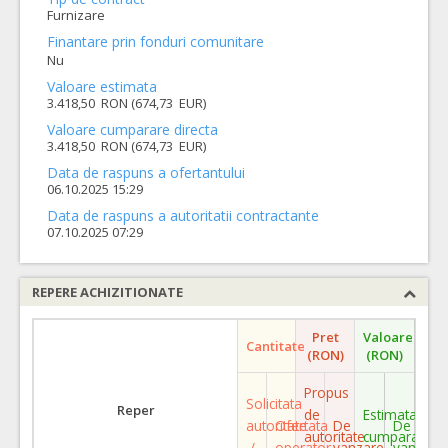
Furnizare
Finantare prin fonduri comunitare
Nu
Valoare estimata
3.418,50 RON (674,73 EUR)
Valoare cumparare directa
3.418,50 RON (674,73 EUR)
Data de raspuns a ofertantului
06.10.2025 15:29
Data de raspuns a autoritatii contractante
07.10.2025 07:29
REPERE ACHIZITIONATE
Pret
Valoare
Cantitate
(RON)
(RON)
Propus
Solicitata
Reper
de
Estimata
autoritate
Ofertata
De
De
autoritate
cumparare
/
operator
vanzare
vanzare