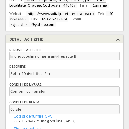
Localitate: Oradea, Cod postal: 410167
Tara:
Romania
Website:
https://www.spitaljudetean-oradea.ro
Tel:
+40
259434406
Fax:
+40 259417169
E-mail:
scjo.achizitii@yahoo.com
DETALII ACHIZITIE
DENUMIRE ACHIZITIE
Imunogobulina umana anti-hepatita B
DESCRIERE
Sol inj 50ui/ml, fiola 2ml
CONDITII DE LIVRARE:
Conform comenzilor
CONDITII DE PLATA:
60 zile
Cod si denumire CPV
33651520-9 - Imunoglobuline (Rev.2)
Tip de contract