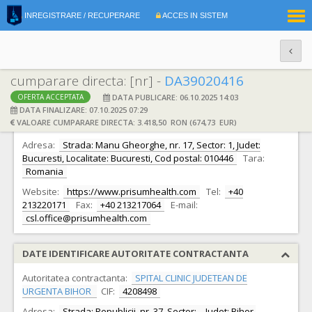
|
INREGISTRARE / RECUPERARE
ACCES IN SISTEM
RO
EN
cumparare directa: [nr] -
DA39020416
DATA PUBLICARE: 06.10.2025 14:03
OFERTA ACCEPTATA
DATE IDENTIFICARE OFERTANT
DATA FINALIZARE: 07.10.2025 07:29
VALOARE CUMPARARE DIRECTA: 3.418,50 RON (674,73 EUR)
Ofertant:
S.C. Prisum Healthcare S.R.L.
CIF:
5919650
Adresa:
Strada: Manu Gheorghe, nr. 17, Sector: 1, Judet:
Bucuresti, Localitate: Bucuresti, Cod postal: 010446
Tara:
Romania
Website:
https://www.prisumhealth.com
Tel:
+40
213220171
Fax:
+40 213217064
E-mail:
csl.office@prisumhealth.com
DATE IDENTIFICARE AUTORITATE CONTRACTANTA
Autoritatea contractanta:
SPITAL CLINIC JUDETEAN DE
URGENTA BIHOR
CIF:
4208498
Adresa:
Strada: Republicii, nr. 37, Sector: -, Judet: Bihor,