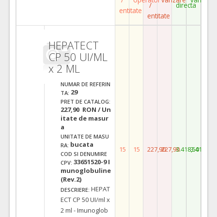
/
directa
entitate
entitate
HEPATECT
CP 50 UI/ML
x 2 ML
NUMAR DE REFERIN
29
TA:
PRET DE CATALOG:
227,90 RON / Un
itate de masur
a
UNITATE DE MASU
bucata
RA:
15
15
227,90
227,90
3.418,50
3.418,50
COD SI DENUMIRE
33651520-9 I
CPV:
munoglobuline
(Rev.2)
HEPAT
DESCRIERE:
ECT CP 50 UI/ml x
2 ml - Imunoglob