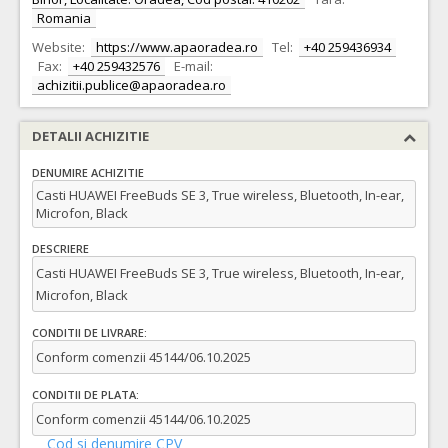
Romania
Website:
https://www.apaoradea.ro
Tel:
+40 259436934
Fax:
+40 259432576
E-mail:
achizitii.publice@apaoradea.ro
DETALII ACHIZITIE
DENUMIRE ACHIZITIE
Casti HUAWEI FreeBuds SE 3, True wireless, Bluetooth, In-ear,
Microfon, Black
DESCRIERE
Casti HUAWEI FreeBuds SE 3, True wireless, Bluetooth, In-ear,
Microfon, Black
CONDITII DE LIVRARE:
Conform comenzii 45144/06.10.2025
CONDITII DE PLATA:
Conform comenzii 45144/06.10.2025
Cod si denumire CPV