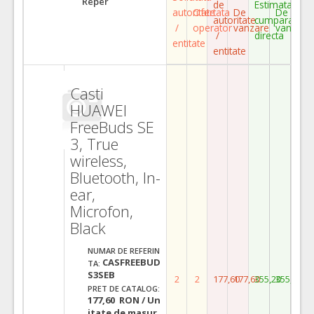
Reper
de
Estimata
autoritate
Ofertata
De
De
autoritate
cumparare
/
operator
vanzare
vanzare
/
directa
entitate
entitate
Casti
HUAWEI
FreeBuds SE
3, True
wireless,
Bluetooth, In-
ear,
Microfon,
Black
NUMAR DE REFERIN
CASFREEBUD
TA:
S3SEB
2
2
177,60
177,60
355,20
355,20
PRET DE CATALOG:
177,60 RON / Un
itate de masur