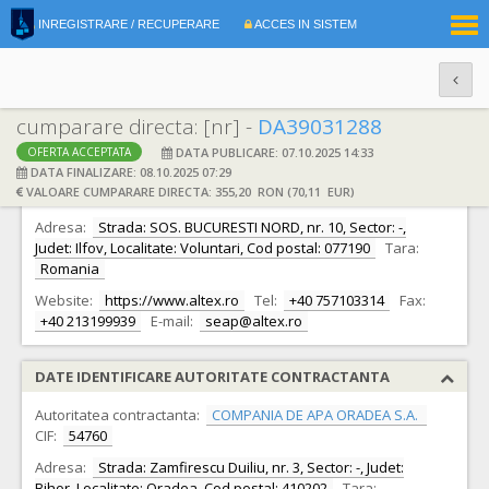
|
INREGISTRARE / RECUPERARE
ACCES IN SISTEM
RO
EN
cumparare directa: [nr] -
DA39031288
DATA PUBLICARE: 07.10.2025 14:33
OFERTA ACCEPTATA
DATE IDENTIFICARE OFERTANT
DATA FINALIZARE: 08.10.2025 07:29
VALOARE CUMPARARE DIRECTA: 355,20 RON (70,11 EUR)
Ofertant:
S.C. ALTEX ROMANIA S.R.L.
CIF:
2864518
Adresa:
Strada: SOS. BUCURESTI NORD, nr. 10, Sector: -,
Judet: Ilfov, Localitate: Voluntari, Cod postal: 077190
Tara:
Romania
Website:
https://www.altex.ro
Tel:
+40 757103314
Fax:
+40 213199939
E-mail:
seap@altex.ro
DATE IDENTIFICARE AUTORITATE CONTRACTANTA
Autoritatea contractanta:
COMPANIA DE APA ORADEA S.A.
CIF:
54760
Adresa:
Strada: Zamfirescu Duiliu, nr. 3, Sector: -, Judet:
Bihor, Localitate: Oradea, Cod postal: 410202
Tara: