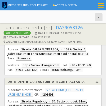
|
INREGISTRARE / RECUPERARE
ACCES IN SISTEM
RO
EN
cumparare directa: [nr] -
DA39058126
DATA PUBLICARE: 10.10.2025 13:58
OFERTA ACCEPTATA
DATE IDENTIFICARE OFERTANT
DATA FINALIZARE: 13.10.2025 12:22
VALOARE CUMPARARE DIRECTA: 7.142,40 RON (1.409,73 EUR)
Ofertant:
S.C. DRAEGER ROMANIA S.R.L.
CIF:
2836925
Adresa:
Strada: CALEA FLOREASCA, nr. 169 A, Sector: 1,
Judet: Bucuresti, Localitate: Bucuresti, Cod postal: 014133
Tara:
Romania
Website:
https://www.draeger.com
Tel:
+40 212331060
Fax:
+40 212331130
E-mail:
licitatii@draeger.com
DATE IDENTIFICARE AUTORITATE CONTRACTANTA
Autoritatea contractanta:
SPITAL CLINIC JUDETEAN DE
URGENTA BIHOR
CIF:
4208498
Adresa:
Strada: Republicii, nr. 37, Sector: -, Judet: Bihor,
Localitate: Oradea, Cod postal: 410167
Tara:
Romania