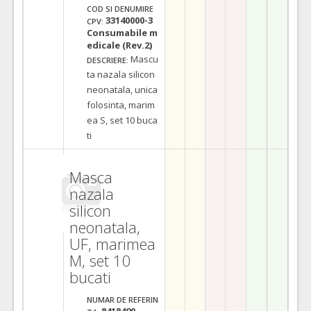
COD SI DENUMIRE
33140000-3
CPV:
Consumabile m
edicale (Rev.2)
Mascu
DESCRIERE:
ta nazala silicon
neonatala, unica
folosinta, marim
ea S, set 10 buca
ti
Masca
nazala
silicon
neonatala,
UF, marimea
M, set 10
bucati
NUMAR DE REFERIN
8418490