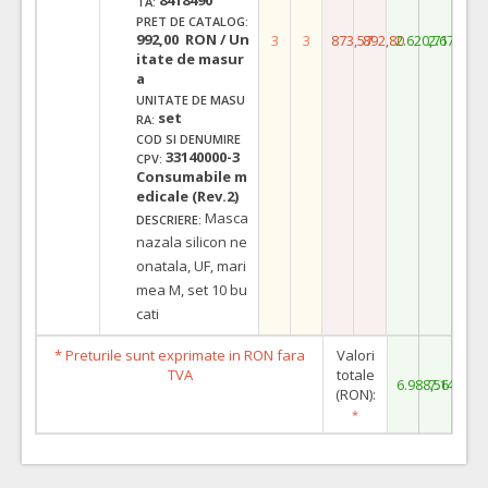
TA:
PRET DE CATALOG:
992,00 RON / Un
3
3
873,57
892,80
2.620,71
2.678,40
itate de masur
a
UNITATE DE MASU
set
RA:
COD SI DENUMIRE
33140000-3
CPV:
Consumabile m
edicale (Rev.2)
Masca
DESCRIERE:
nazala silicon ne
onatala, UF, mari
mea M, set 10 bu
cati
* Preturile sunt exprimate in RON fara
Valori
TVA
totale
6.988,56
7.142,40
(RON):
*