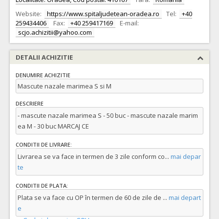
Website:
https://www.spitaljudetean-oradea.ro
Tel:
+40
259434406
Fax:
+40 259417169
E-mail:
scjo.achizitii@yahoo.com
DETALII ACHIZITIE
DENUMIRE ACHIZITIE
Mascute nazale marimea S si M
DESCRIERE
- mascute nazale marimea S - 50 buc - mascute nazale marim
ea M - 30 buc MARCAJ CE
CONDITII DE LIVRARE:
Livrarea se va face in termen de 3 zile conform co
...
mai depar
te
CONDITII DE PLATA:
Plata se va face cu OP în termen de 60 de zile de
...
mai depart
e