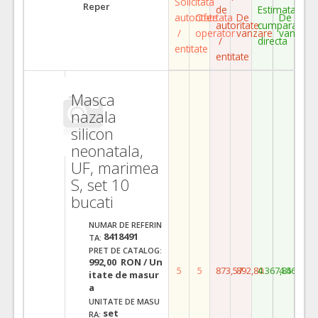
Solicitata
Reper
de
Estimata
autoritate
Ofertata
De
De
autoritate
cumparare
/
operator
vanzare
vanzare
/
directa
entitate
entitate
Masca
nazala
silicon
neonatala,
UF, marimea
S, set 10
bucati
NUMAR DE REFERIN
8418491
TA:
PRET DE CATALOG:
992,00 RON / Un
5
5
873,57
892,80
4.367,85
4.464,00
itate de masur
a
UNITATE DE MASU
set
RA: