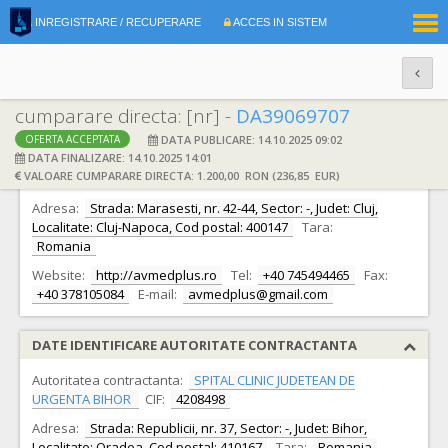
|
INREGISTRARE / RECUPERARE
ACCES IN SISTEM
RO
EN
cumparare directa: [nr] -
DA39069707
DATA PUBLICARE: 14.10.2025 09:02
OFERTA ACCEPTATA
DATE IDENTIFICARE OFERTANT
DATA FINALIZARE: 14.10.2025 14:01
VALOARE CUMPARARE DIRECTA: 1.200,00 RON (236,85 EUR)
Ofertant:
S.C. AVMED PLUS S.R.L.
CIF:
29200716
Adresa:
Strada: Marasesti, nr. 42-44, Sector: -, Judet: Cluj,
Localitate: Cluj-Napoca, Cod postal: 400147
Tara:
Romania
Website:
http://avmedplus.ro
Tel:
+40 745494465
Fax:
+40 378105084
E-mail:
avmedplus@gmail.com
DATE IDENTIFICARE AUTORITATE CONTRACTANTA
Autoritatea contractanta:
SPITAL CLINIC JUDETEAN DE
URGENTA BIHOR
CIF:
4208498
Adresa:
Strada: Republicii, nr. 37, Sector: -, Judet: Bihor,
Localitate: Oradea, Cod postal: 410167
Tara:
Romania