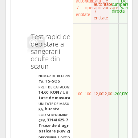
autoritate
Ofertata
De
De
autoritate
cumparare
/
operator
vanzare
vanzare
/
directa
entitate
entitate
Test rapid de
depistare a
sangerarii
oculte din
scaun
NUMAR DE REFERIN
TS-SOS
TA:
PRET DE CATALOG:
14,60 RON / Uni
100
100
12,00
12,00
1.200,00
1.200,00
tate de masura
UNITATE DE MASU
bucata
RA:
COD SI DENUMIRE
33141625-7
CPV:
Truse de diagn
osticare (Rev.2)
Contin
DESCRIERE: