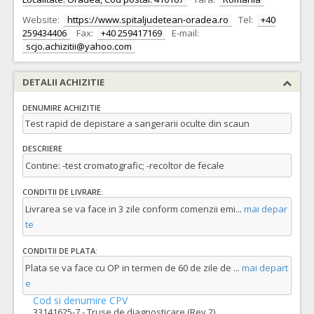
Website:
https://www.spitaljudetean-oradea.ro
Tel:
+40
259434406
Fax:
+40 259417169
E-mail:
scjo.achizitii@yahoo.com
DETALII ACHIZITIE
DENUMIRE ACHIZITIE
Test rapid de depistare a sangerarii oculte din scaun
DESCRIERE
Contine: -test cromatografic; -recoltor de fecale
CONDITII DE LIVRARE:
Livrarea se va face in 3 zile conform comenzii emi
...
mai depar
te
CONDITII DE PLATA:
Plata se va face cu OP in termen de 60 de zile de
...
mai depart
e
Cod si denumire CPV
33141625-7 - Truse de diagnosticare (Rev.2)